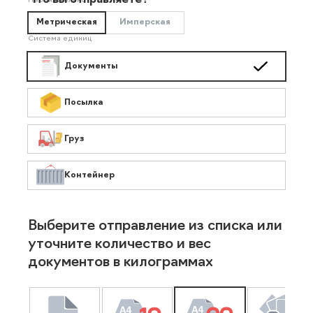
Что вы отправляете?
Необязательно
Метрическая
Имперская
Система единиц
Документы
Посылка
Груз
Контейнер
Выберите отправление из списка или
уточните количество и вес
документов в килограммах