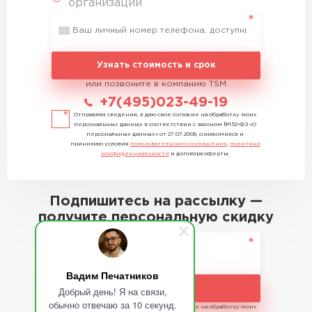
организации
Узнать стоимость и срок
или позвоните в компанию TSM
+7(495)023-49-19
Отправляя сведения, я даю свое согласие на обработку моих
персональных данных в соответствии с законом №152-ФЗ «О
персональных данных» от 27.07.2006, ознакомился и
принимаю условия
пользовательского соглашения
,
политики
конфиденциальности
и договора оферты.
Подпишитесь на рассылку —
получите персональную скидку
Вадим Печатников
Подписаться
Добрый день! Я на связи,
обычно отвечаю за 10 секунд.
Отправляя сведения, я даю свое согласие на обработку моих