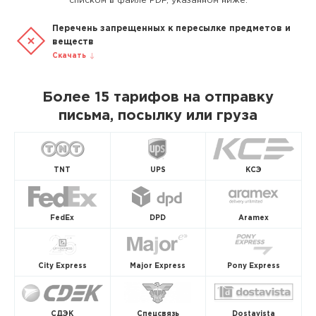
списком в файле PDF, указанном ниже.
Перечень запрещенных к пересылке предметов и
веществ
Скачать
Более 15 тарифов на отправку
письма, посылку или груза
TNT
UPS
КСЭ
FedEx
DPD
Aramex
City Express
Major Express
Pony Express
СДЭК
Спецсвязь
Dostavista