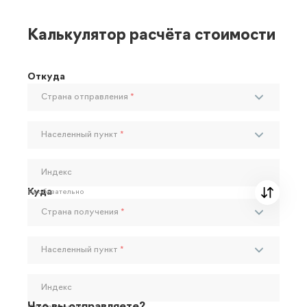
Калькулятор расчёта стоимости
Откуда
Страна отправления
*
Населенный пункт
*
Индекс
Куда
Необязательно
Страна получения
*
Населенный пункт
*
Индекс