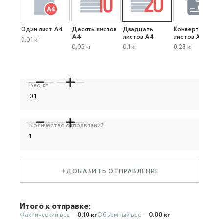
Один лист А4
Десять листов
Двадцать
Конверт до 40
А4
листов А4
листов А4
0.01 кг
0.05 кг
0.1 кг
0.23 кг
Вес, кг
Количество отправлений
ДОБАВИТЬ ОТПРАВЛЕНИЕ
Итого к отправке:
Фактический вес —
0.10 кг
Объёмный вес —
0.00 кг