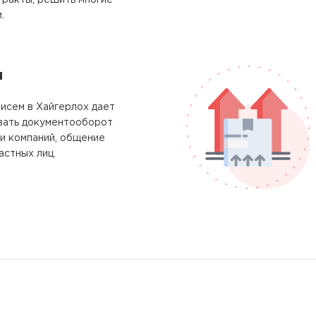
тракты, решить многие
.
м
исем в Хайгерлох дает
вать документооборот
и компаний, общение
астных лиц.