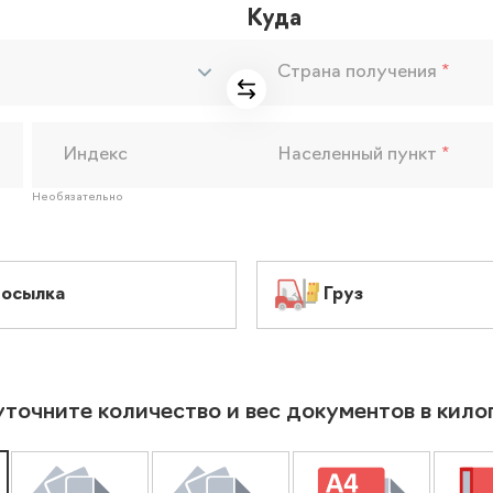
Куда
Страна получения
*
Индекс
Населенный пункт
*
Необязательно
осылка
Груз
уточните количество и вес документов в кил