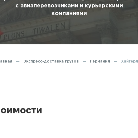
ование
с авиаперевозчиками и курьерскими
компаниями
ние
авная
—
Экспресс-доставка грузов
—
Германия
—
Хайгер
тоимости