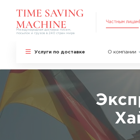
Частным лицам
Международная доставка писем,
посылок и грузов в 240 стран мира
Решения для частных лиц
Услуги по доставке
О компании
Международная доставка
О нас
Курьерская доставка по России и
СНГ
Партнер
Экспресс-доставка в Россию
Пресс-це
Специальные сервисы
Оплата
Эксп
Самые срочные тарифы
Вакансии
Перевозка специальных грузов
Ха
Акции
Дополнительные услуги
Упаковка
Популярные направления
Таможен