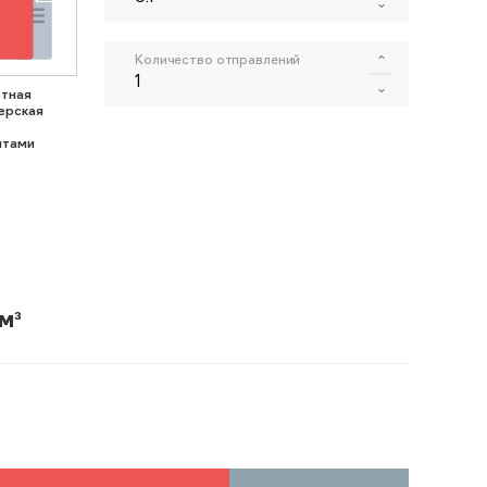
Количество отправлений
тная
ерская
нтами
м³