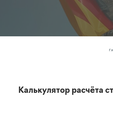
Полезная информация
декларир
О компании
Страхова
Помощь
Гл
Калькулятор расчёта с