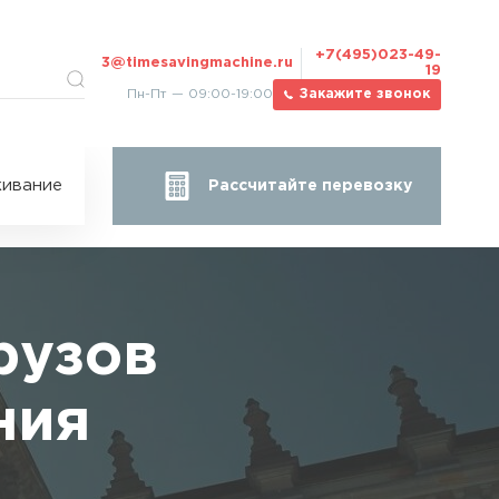
+7(495)023-49-
3@timesavingmachine.ru
19
Пн-Пт — 09:00-19:00
Закажите звонок
ицы
ивание
Рассчитайте перевозку
за
жа
рузов
ния