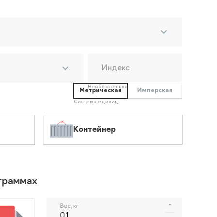
Индекс
Необязательно
Метрическая
Имперская
Система единиц
Контейнер
ограммах
Вес, кг