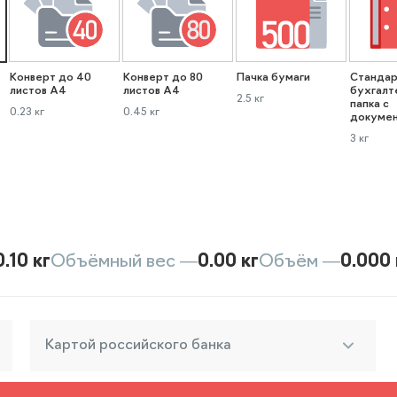
Конверт до 40
Конверт до 80
Пачка бумаги
Стандар
листов А4
листов А4
бухгалт
2.5 кг
папка с
0.23 кг
0.45 кг
докуме
3 кг
0.10 кг
Объёмный вес —
0.00 кг
Объём —
0.000 
Картой российского банка