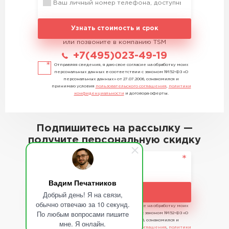
Узнать стоимость и срок
или позвоните в компанию TSM
+7(495)023-49-19
Отправляя сведения, я даю свое согласие на обработку моих
персональных данных в соответствии с законом №152-ФЗ «О
персональных данных» от 27.07.2006, ознакомился и
принимаю условия
пользовательского соглашения
,
политики
конфиденциальности
и договора оферты.
Подпишитесь на рассылку —
получите персональную скидку
Вадим Печатников
Подписаться
Добрый день! Я на связи,
обычно отвечаю за 10 секунд.
Отправляя сведения, я даю свое согласие на обработку моих
По любым вопросами пишите
персональных данных в соответствии с законом №152-ФЗ «О
персональных данных» от 27.07.2006, ознакомился и
мне. Я онлайн.
принимаю условия
пользовательского соглашения
,
политики