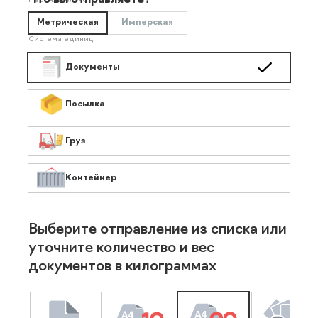
Что вы отправляете?
Необязательно
Метрическая
Имперская
Система единиц
Документы
Посылка
Груз
Контейнер
Выберите отправление из списка или
уточните количество и вес
документов в килограммах