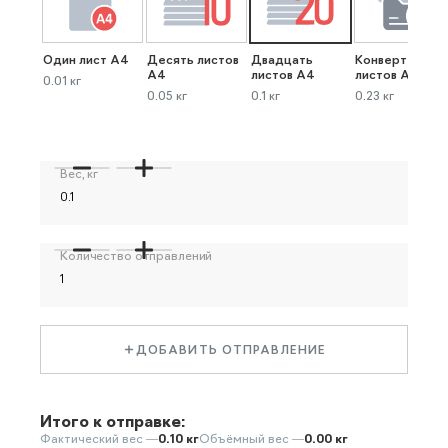
Один лист А4
Десять листов
Двадцать
Конверт до 40
А4
листов А4
листов А4
0.01 кг
0.05 кг
0.1 кг
0.23 кг
Вес, кг
Количество отправлений
ДОБАВИТЬ ОТПРАВЛЕНИЕ
Итого к отправке:
Фактический вес —
0.10 кг
Объёмный вес —
0.00 кг