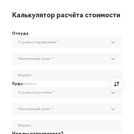
Калькулятор расчёта стоимости
Откуда
Страна отправления
*
Населенный пункт
*
Индекс
Куда
Необязательно
Страна получения
*
Населенный пункт
*
Индекс