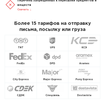
Перечень запрещенных к пересылке предметов и
веществ
Скачать
Более 15 тарифов на отправку
письма, посылку или груза
TNT
UPS
КСЭ
FedEx
DPD
Aramex
City Express
Major Express
Pony Express
СДЭК
Спецсвязь
Dostavista