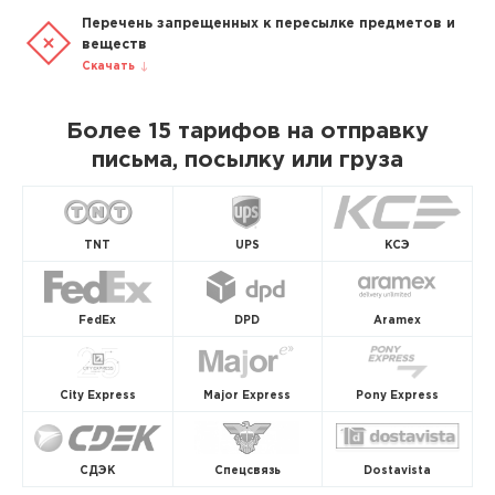
Перечень запрещенных к пересылке предметов и
веществ
Скачать
Более 15 тарифов на отправку
письма, посылку или груза
TNT
UPS
КСЭ
FedEx
DPD
Aramex
City Express
Major Express
Pony Express
СДЭК
Спецсвязь
Dostavista