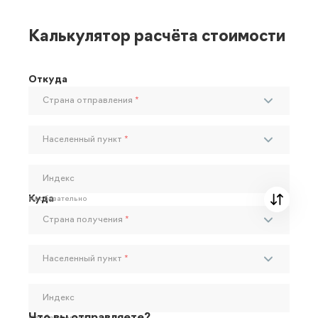
Калькулятор расчёта стоимости
Откуда
Страна отправления
*
Населенный пункт
*
Индекс
Куда
Необязательно
Страна получения
*
Населенный пункт
*
Индекс