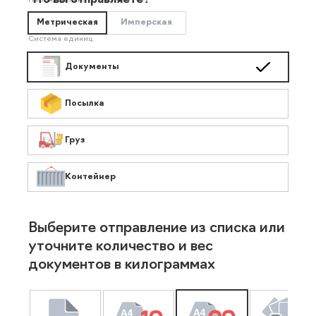
Что вы отправляете?
Необязательно
Метрическая
Имперская
Система единиц
Документы
Посылка
Груз
Контейнер
Выберите отправление из списка или
уточните количество и вес
документов в килограммах