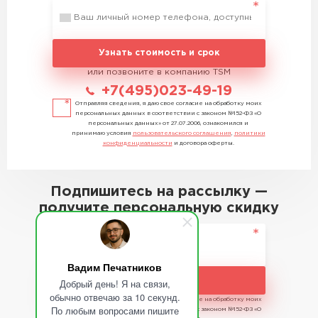
Узнать стоимость и срок
или позвоните в компанию TSM
+7(495)023-49-19
Отправляя сведения, я даю свое согласие на обработку моих
персональных данных в соответствии с законом №152-ФЗ «О
персональных данных» от 27.07.2006, ознакомился и
принимаю условия
пользовательского соглашения
,
политики
конфиденциальности
и договора оферты.
Подпишитесь на рассылку —
получите персональную скидку
Вадим Печатников
Подписаться
Добрый день! Я на связи,
обычно отвечаю за 10 секунд.
Отправляя сведения, я даю свое согласие на обработку моих
По любым вопросами пишите
персональных данных в соответствии с законом №152-ФЗ «О