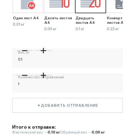
Один лист А4
Десять листов
Двадцать
Конверт до 40
А4
листов А4
листов А4
0.01 кг
0.05 кг
0.1 кг
0.23 кг
Вес, кг
Количество отправлений
ДОБАВИТЬ ОТПРАВЛЕНИЕ
Итого к отправке:
Фактический вес —
0.10 кг
Объёмный вес —
0.00 кг