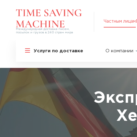
Частным лицам
Международная доставка писем,
посылок и грузов в 240 стран мира
Решения для частных лиц
Услуги по доставке
О компании
Международная доставка
О нас
Курьерская доставка по России и
СНГ
Партнер
Экспресс-доставка в Россию
Пресс-це
Специальные сервисы
Оплата
Эксп
Самые срочные тарифы
Вакансии
Перевозка специальных грузов
Хе
Акции
Дополнительные услуги
Упаковка
Популярные направления
Таможен