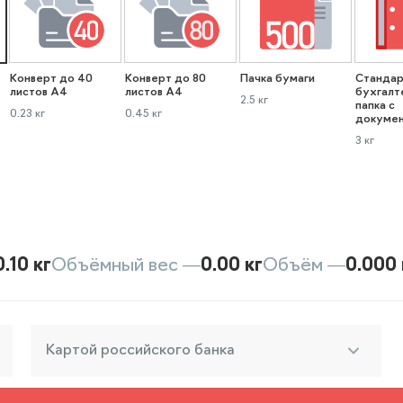
Конверт до 40
Конверт до 80
Пачка бумаги
Стандар
листов А4
листов А4
бухгалт
2.5 кг
папка с
0.23 кг
0.45 кг
докуме
3 кг
0.10 кг
Объёмный вес —
0.00 кг
Объём —
0.000 
Картой российского банка