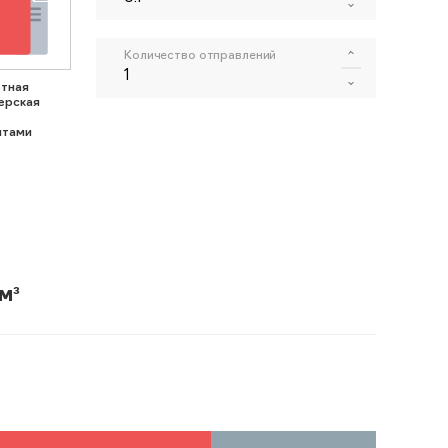
Количество отправлений
тная
ерская
нтами
м³