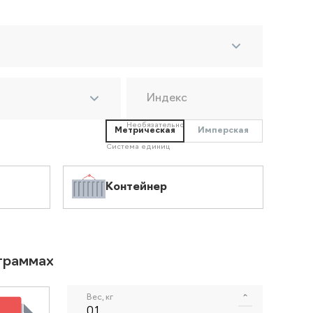
Индекс
Необязательно
Метрическая
Имперская
Система единиц
Контейнер
ограммах
Вес, кг