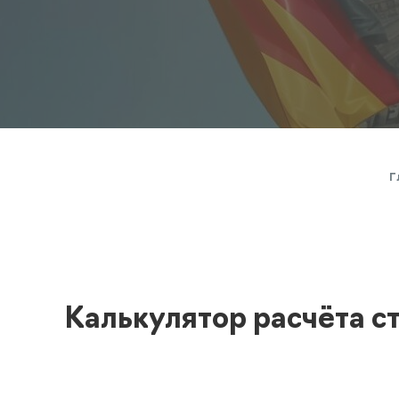
Полезная информация
декларир
О компании
Страхова
Помощь
Г
Калькулятор расчёта с