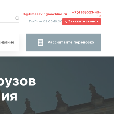
+7(495)023-49-
3@timesavingmachine.ru
19
Пн-Пт — 09:00-19:00
Закажите звонок
ицы
ивание
Рассчитайте перевозку
за
жа
рузов
ния