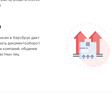
тракты, решить многие
.
м
исем в Херсбрук дает
вать документооборот
и компаний, общение
астных лиц.