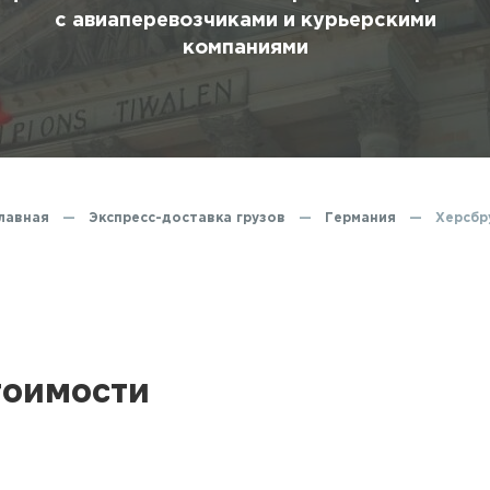
ование
с авиаперевозчиками и курьерскими
компаниями
ние
лавная
—
Экспресс-доставка грузов
—
Германия
—
Херсбр
тоимости