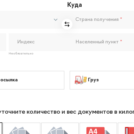
Куда
Страна получения
*
Индекс
Населенный пункт
*
Необязательно
осылка
Груз
уточните количество и вес документов в кил