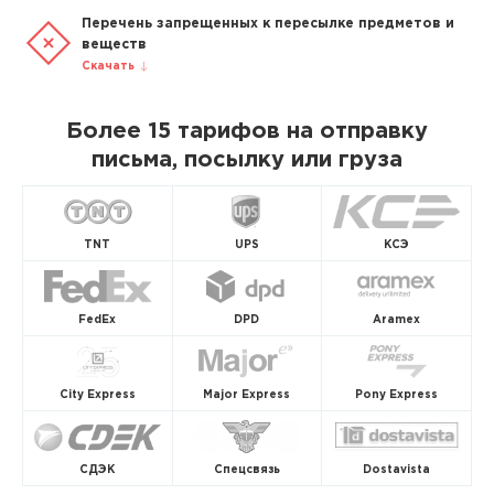
Перечень запрещенных к пересылке предметов и
веществ
Скачать
Более 15 тарифов на отправку
письма, посылку или груза
TNT
UPS
КСЭ
FedEx
DPD
Aramex
City Express
Major Express
Pony Express
СДЭК
Спецсвязь
Dostavista