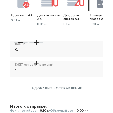
Один лист А4
Десять листов
Двадцать
Конверт до 40
А4
листов А4
листов А4
0.01 кг
0.05 кг
0.1 кг
0.23 кг
Вес, кг
Количество отправлений
ДОБАВИТЬ ОТПРАВЛЕНИЕ
Итого к отправке:
Фактический вес —
0.10 кг
Объёмный вес —
0.00 кг