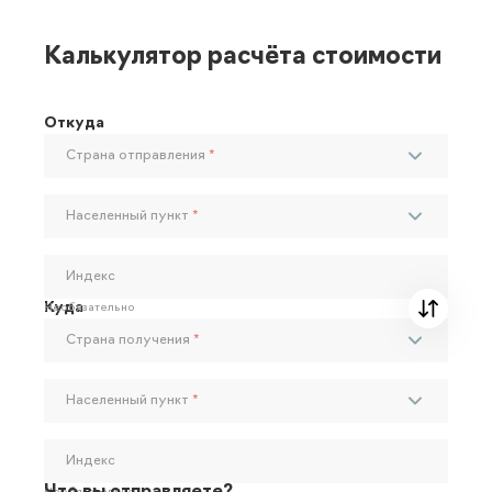
Калькулятор расчёта стоимости
Откуда
Страна отправления
*
Населенный пункт
*
Индекс
Куда
Необязательно
Страна получения
*
Населенный пункт
*
Индекс