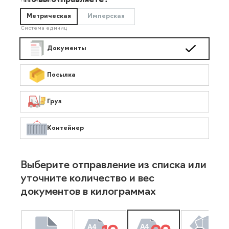
Что вы отправляете?
Необязательно
Метрическая
Имперская
Система единиц
Документы
Посылка
Груз
Контейнер
Выберите отправление из списка или
уточните количество и вес
документов в килограммах