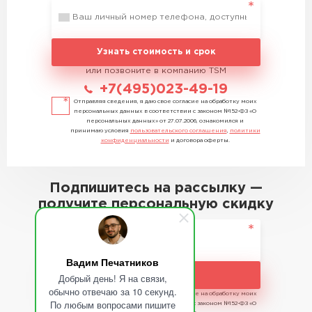
Узнать стоимость и срок
или позвоните в компанию TSM
+7(495)023-49-19
Отправляя сведения, я даю свое согласие на обработку моих
персональных данных в соответствии с законом №152-ФЗ «О
персональных данных» от 27.07.2006, ознакомился и
принимаю условия
пользовательского соглашения
,
политики
конфиденциальности
и договора оферты.
Подпишитесь на рассылку —
получите персональную скидку
Вадим Печатников
Подписаться
Добрый день! Я на связи,
обычно отвечаю за 10 секунд.
Отправляя сведения, я даю свое согласие на обработку моих
По любым вопросами пишите
персональных данных в соответствии с законом №152-ФЗ «О