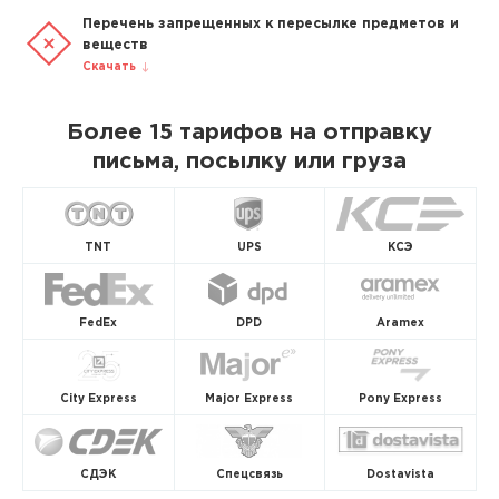
Перечень запрещенных к пересылке предметов и
веществ
Скачать
Более 15 тарифов на отправку
письма, посылку или груза
TNT
UPS
КСЭ
FedEx
DPD
Aramex
City Express
Major Express
Pony Express
СДЭК
Спецсвязь
Dostavista