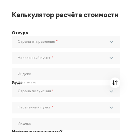
Калькулятор расчёта стоимости
Откуда
Страна отправления
*
Населенный пункт
*
Индекс
Куда
Необязательно
Страна получения
*
Населенный пункт
*
Индекс