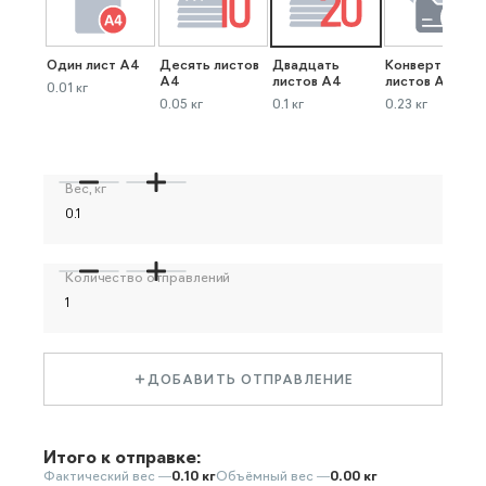
Один лист А4
Десять листов
Двадцать
Конверт до 40
А4
листов А4
листов А4
0.01 кг
0.05 кг
0.1 кг
0.23 кг
Вес, кг
Количество отправлений
ДОБАВИТЬ ОТПРАВЛЕНИЕ
Итого к отправке:
Фактический вес —
0.10 кг
Объёмный вес —
0.00 кг