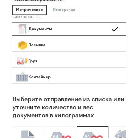
Что вы отправляете?
Необязательно
Метрическая
Имперская
Система единиц
Документы
Посылка
Груз
Контейнер
Выберите отправление из списка или
уточните количество и вес
документов в килограммах