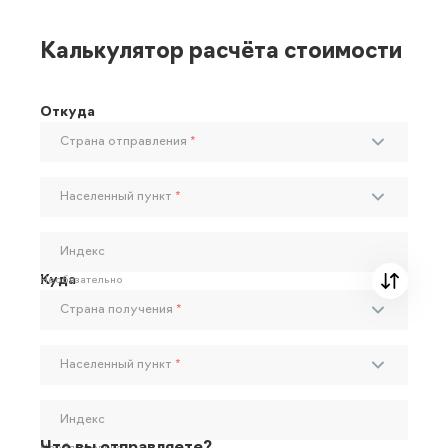
Калькулятор расчёта стоимости
Откуда
Страна отправления
*
Населенный пункт
*
Индекс
Куда
Необязательно
Страна получения
*
Населенный пункт
*
Индекс