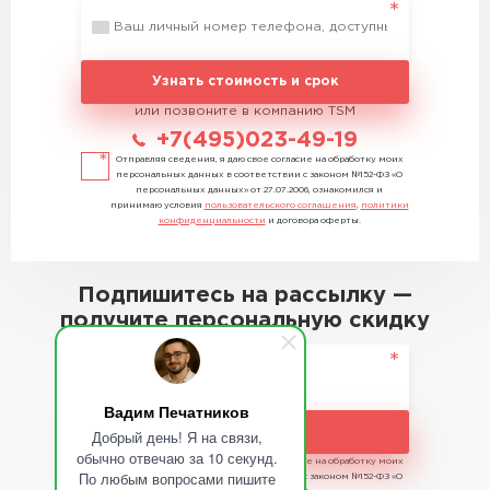
Узнать стоимость и срок
или позвоните в компанию TSM
+7(495)023-49-19
Отправляя сведения, я даю свое согласие на обработку моих
персональных данных в соответствии с законом №152-ФЗ «О
персональных данных» от 27.07.2006, ознакомился и
принимаю условия
пользовательского соглашения
,
политики
конфиденциальности
и договора оферты.
Подпишитесь на рассылку —
получите персональную скидку
Вадим Печатников
Подписаться
Добрый день! Я на связи,
обычно отвечаю за 10 секунд.
Отправляя сведения, я даю свое согласие на обработку моих
По любым вопросами пишите
персональных данных в соответствии с законом №152-ФЗ «О