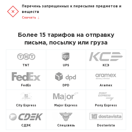
Перечень запрещенных к пересылке предметов и
веществ
Скачать
Более 15 тарифов на отправку
письма, посылку или груза
TNT
UPS
КСЭ
FedEx
DPD
Aramex
City Express
Major Express
Pony Express
СДЭК
Спецсвязь
Dostavista