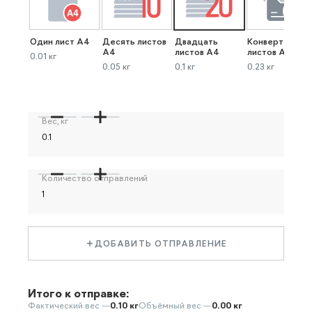
Один лист А4
Десять листов
Двадцать
Конверт до 40
А4
листов А4
листов А4
0.01 кг
0.05 кг
0.1 кг
0.23 кг
Вес, кг
Количество отправлений
ДОБАВИТЬ ОТПРАВЛЕНИЕ
Итого к отправке:
Фактический вес —
0.10 кг
Объёмный вес —
0.00 кг