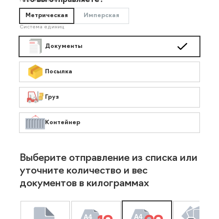
Что вы отправляете?
Необязательно
Метрическая
Имперская
Система единиц
Документы
Посылка
Груз
Контейнер
Выберите отправление из списка или
уточните количество и вес
документов в килограммах