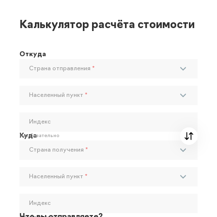
Калькулятор расчёта стоимости
Откуда
Страна отправления
*
Населенный пункт
*
Индекс
Куда
Необязательно
Страна получения
*
Населенный пункт
*
Индекс