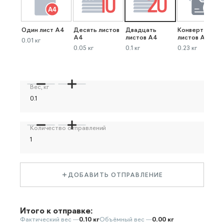
Один лист А4
Десять листов
Двадцать
Конверт до 40
А4
листов А4
листов А4
0.01 кг
0.05 кг
0.1 кг
0.23 кг
Вес, кг
Количество отправлений
ДОБАВИТЬ ОТПРАВЛЕНИЕ
Итого к отправке:
Фактический вес —
0.10 кг
Объёмный вес —
0.00 кг