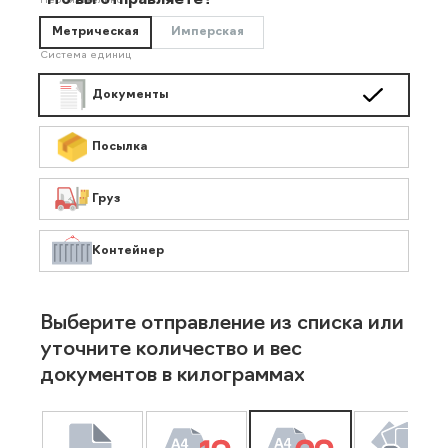
Что вы отправляете?
Необязательно
Метрическая
Имперская
Система единиц
Документы
Посылка
Груз
Контейнер
Выберите отправление из списка или
уточните количество и вес
документов в килограммах