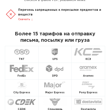
списком в файле PDF, указанном ниже.
Перечень запрещенных к пересылке предметов и
веществ
Скачать
Более 15 тарифов на отправку
письма, посылку или груза
TNT
UPS
КСЭ
FedEx
DPD
Aramex
City Express
Major Express
Pony Express
СДЭК
Спецсвязь
Dostavista