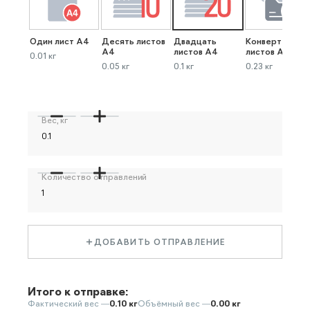
Один лист А4
Десять листов
Двадцать
Конверт до 40
А4
листов А4
листов А4
0.01 кг
0.05 кг
0.1 кг
0.23 кг
Вес, кг
Количество отправлений
ДОБАВИТЬ ОТПРАВЛЕНИЕ
Итого к отправке:
Фактический вес —
0.10 кг
Объёмный вес —
0.00 кг