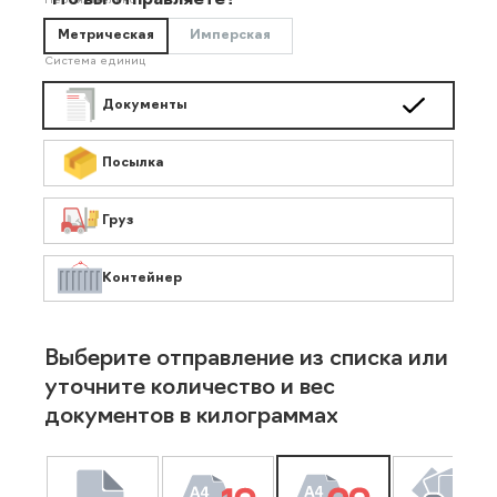
Что вы отправляете?
Необязательно
Метрическая
Имперская
Система единиц
Документы
Посылка
Груз
Контейнер
Выберите отправление из списка или
уточните количество и вес
документов в килограммах