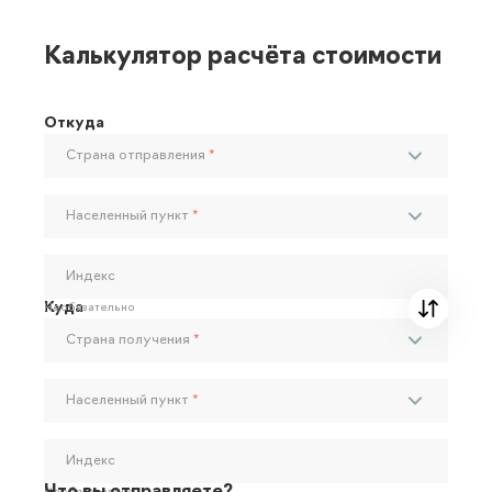
Калькулятор расчёта стоимости
Откуда
Страна отправления
*
Населенный пункт
*
Индекс
Куда
Необязательно
Страна получения
*
Населенный пункт
*
Индекс