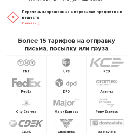
списком в файле PDF, указанном ниже.
Перечень запрещенных к пересылке предметов и
веществ
Скачать
Более 15 тарифов на отправку
письма, посылку или груза
TNT
UPS
КСЭ
FedEx
DPD
Aramex
City Express
Major Express
Pony Express
СДЭК
Спецсвязь
Dostavista