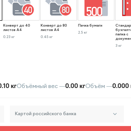
Конверт до 40
Конверт до 80
Пачка бумаги
Стандар
листов А4
листов А4
бухгалт
2.5 кг
папка с
0.23 кг
0.45 кг
докуме
3 кг
0.10 кг
Объёмный вес —
0.00 кг
Объём —
0.000 
Картой российского банка