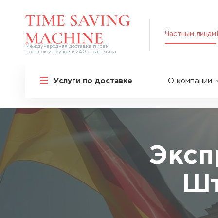
Частным лицам
Международная доставка писем,
посылок и грузов в 240 стран мира
Решения для частных лиц
Услуги по доставке
О компании
Международная доставка
О нас
Курьерская доставка по России и
СНГ
Партнер
Экспресс-доставка в Россию
Пресс-це
Специальные сервисы
Оплата
Эксп
Самые срочные тарифы
Вакансии
Перевозка специальных грузов
Шт
Акции
Дополнительные услуги
Упаковка
Популярные направления
Таможен