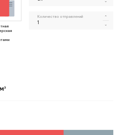
Количество отправлений
тная
ерская
нтами
м³