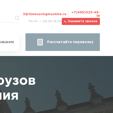
+7(495)023-49-
3@timesavingmachine.ru
19
Пн-Пт — 09:00-19:00
Закажите звонок
ицы
ивание
Рассчитайте перевозку
за
жа
рузов
ния