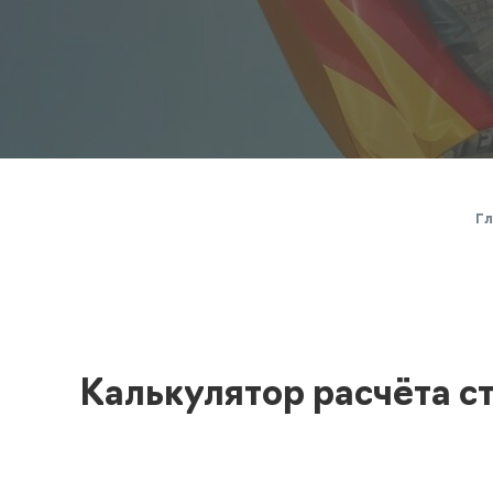
Полезная информация
декларир
О компании
Страхова
Помощь
Гл
Калькулятор расчёта с