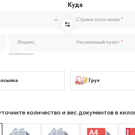
Куда
Страна получения
*
Индекс
Населенный пункт
*
Необязательно
осылка
Груз
уточните количество и вес документов в кил