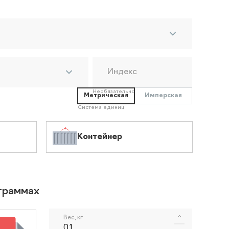
Индекс
Необязательно
Метрическая
Имперская
Система единиц
Контейнер
ограммах
Вес, кг