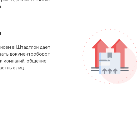
тракты, решить многие
.
м
писем в Штадтлон дает
вать документооборот
и компаний, общение
астных лиц.