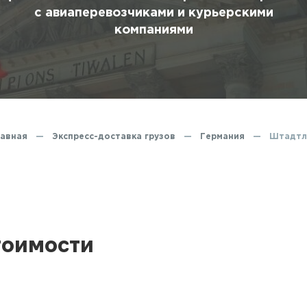
ование
с авиаперевозчиками и курьерскими
компаниями
ние
авная
—
Экспресс-доставка грузов
—
Германия
—
Штадтл
тоимости