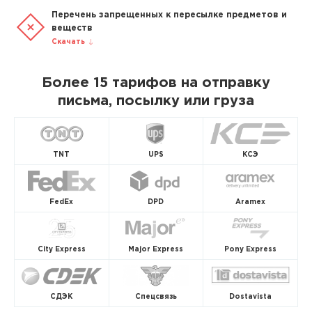
Перечень запрещенных к пересылке предметов и
веществ
Скачать
Более 15 тарифов на отправку
письма, посылку или груза
TNT
UPS
КСЭ
FedEx
DPD
Aramex
City Express
Major Express
Pony Express
СДЭК
Спецсвязь
Dostavista