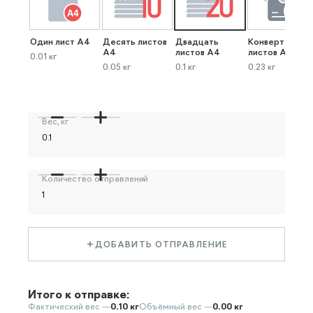
Один лист А4
Десять листов
Двадцать
Конверт до 40
А4
листов А4
листов А4
0.01 кг
0.05 кг
0.1 кг
0.23 кг
Вес, кг
Количество отправлений
ДОБАВИТЬ ОТПРАВЛЕНИЕ
Итого к отправке:
Фактический вес —
0.10 кг
Объёмный вес —
0.00 кг