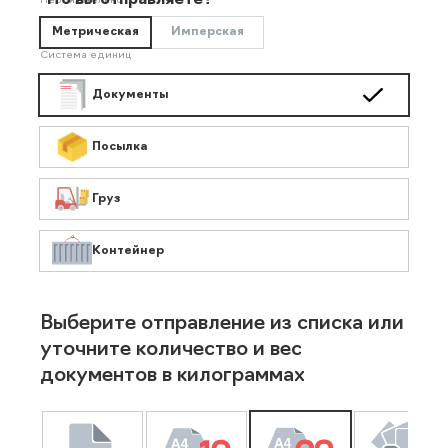
Что вы отправляете?
Необязательно
Метрическая
Имперская
Система единиц
Документы
Посылка
Груз
Контейнер
Выберите отправление из списка или
уточните количество и вес
документов в килограммах