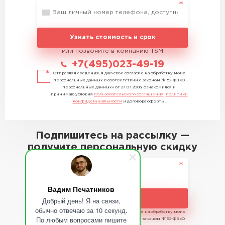
Узнать стоимость и срок
или позвоните в компанию TSM
+7(495)023-49-19
Отправляя сведения, я даю свое согласие на обработку моих
персональных данных в соответствии с законом №152-ФЗ «О
персональных данных» от 27.07.2006, ознакомился и
принимаю условия
пользовательского соглашения
,
политики
конфиденциальности
и договора оферты.
Подпишитесь на рассылку —
получите персональную скидку
Вадим Печатников
Подписаться
Добрый день! Я на связи,
обычно отвечаю за 10 секунд.
Отправляя сведения, я даю свое согласие на обработку моих
По любым вопросами пишите
персональных данных в соответствии с законом №152-ФЗ «О