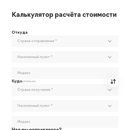
Калькулятор расчёта стоимости
Откуда
Страна отправления
*
Населенный пункт
*
Индекс
Куда
Необязательно
Страна получения
*
Населенный пункт
*
Индекс