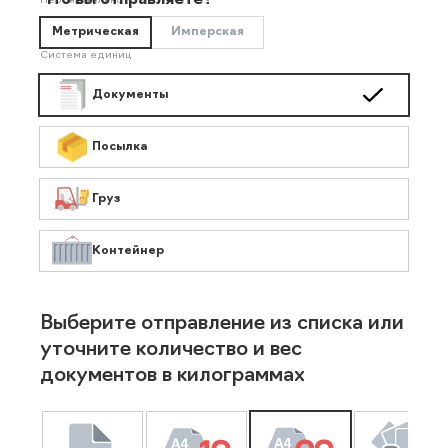
Что вы отправляете?
Необязательно
Метрическая
Имперская
Система единиц
Документы
Посылка
Груз
Контейнер
Выберите отправление из списка или
уточните количество и вес
документов в килограммах