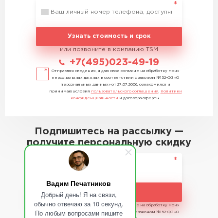
Узнать стоимость и срок
или позвоните в компанию TSM
+7(495)023-49-19
Отправляя сведения, я даю свое согласие на обработку моих
персональных данных в соответствии с законом №152-ФЗ «О
персональных данных» от 27.07.2006, ознакомился и
принимаю условия
пользовательского соглашения
,
политики
конфиденциальности
и договора оферты.
Подпишитесь на рассылку —
получите персональную скидку
Вадим Печатников
Подписаться
Добрый день! Я на связи,
обычно отвечаю за 10 секунд.
Отправляя сведения, я даю свое согласие на обработку моих
По любым вопросами пишите
персональных данных в соответствии с законом №152-ФЗ «О