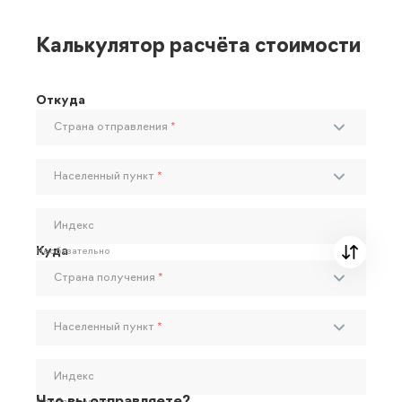
Калькулятор расчёта стоимости
Откуда
Страна отправления
*
Населенный пункт
*
Индекс
Куда
Необязательно
Страна получения
*
Населенный пункт
*
Индекс