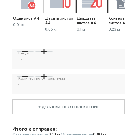
Один лист А4
Десять листов
Двадцать
Конверт до 40
А4
листов А4
листов А4
0.01 кг
0.05 кг
0.1 кг
0.23 кг
Вес, кг
Количество отправлений
ДОБАВИТЬ ОТПРАВЛЕНИЕ
Итого к отправке:
Фактический вес —
0.10 кг
Объёмный вес —
0.00 кг