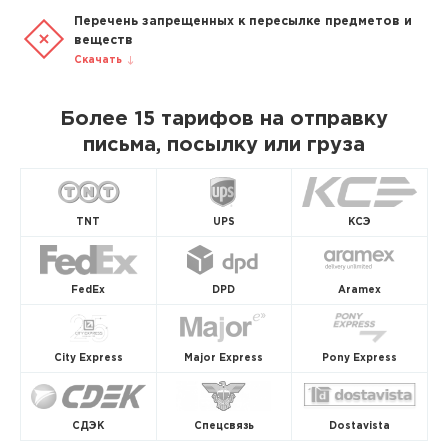
Перечень запрещенных к пересылке предметов и
веществ
Скачать
Более 15 тарифов на отправку
письма, посылку или груза
TNT
UPS
КСЭ
FedEx
DPD
Aramex
City Express
Major Express
Pony Express
СДЭК
Спецсвязь
Dostavista