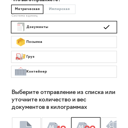
Что вы отправляете?
Необязательно
Метрическая
Имперская
Система единиц
Документы
Посылка
Груз
Контейнер
Выберите отправление из списка или
уточните количество и вес
документов в килограммах