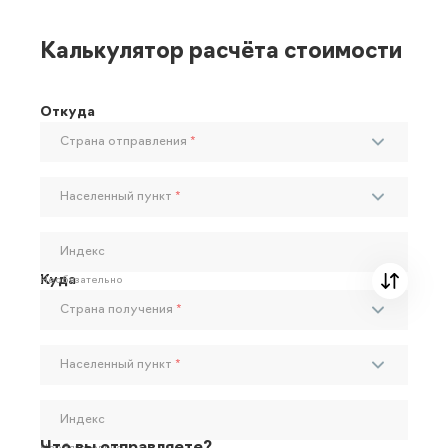
Калькулятор расчёта стоимости
Откуда
Страна отправления
*
Населенный пункт
*
Индекс
Куда
Необязательно
Страна получения
*
Населенный пункт
*
Индекс