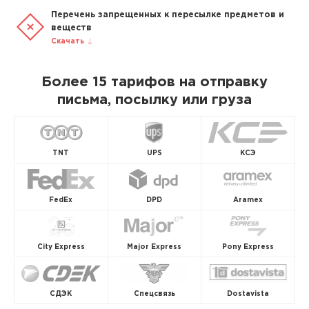
Перечень запрещенных к пересылке предметов и
веществ
Скачать
Более 15 тарифов на отправку
письма, посылку или груза
TNT
UPS
КСЭ
FedEx
DPD
Aramex
City Express
Major Express
Pony Express
СДЭК
Спецсвязь
Dostavista