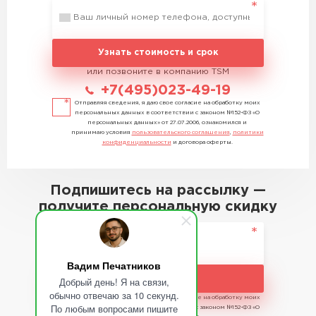
Узнать стоимость и срок
или позвоните в компанию TSM
+7(495)023-49-19
Отправляя сведения, я даю свое согласие на обработку моих
персональных данных в соответствии с законом №152-ФЗ «О
персональных данных» от 27.07.2006, ознакомился и
принимаю условия
пользовательского соглашения
,
политики
конфиденциальности
и договора оферты.
Подпишитесь на рассылку —
получите персональную скидку
Вадим Печатников
Подписаться
Добрый день! Я на связи,
обычно отвечаю за 10 секунд.
Отправляя сведения, я даю свое согласие на обработку моих
По любым вопросами пишите
персональных данных в соответствии с законом №152-ФЗ «О