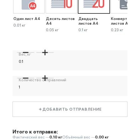
Один лист А4
Десять листов
Двадцать
Конверт до 40
А4
листов А4
листов А4
0.01 кг
0.05 кг
0.1 кг
0.23 кг
Вес, кг
Количество отправлений
ДОБАВИТЬ ОТПРАВЛЕНИЕ
Итого к отправке:
Фактический вес —
0.10 кг
Объёмный вес —
0.00 кг