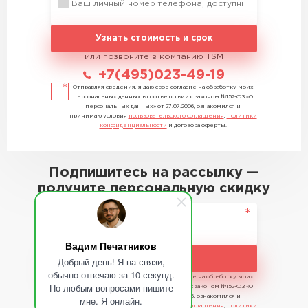
Узнать стоимость и срок
или позвоните в компанию TSM
+7(495)023-49-19
Отправляя сведения, я даю свое согласие на обработку моих
персональных данных в соответствии с законом №152-ФЗ «О
персональных данных» от 27.07.2006, ознакомился и
принимаю условия
пользовательского соглашения
,
политики
конфиденциальности
и договора оферты.
Подпишитесь на рассылку —
получите персональную скидку
Вадим Печатников
Подписаться
Добрый день! Я на связи,
обычно отвечаю за 10 секунд.
Отправляя сведения, я даю свое согласие на обработку моих
По любым вопросами пишите
персональных данных в соответствии с законом №152-ФЗ «О
персональных данных» от 27.07.2006, ознакомился и
мне. Я онлайн.
принимаю условия
пользовательского соглашения
,
политики