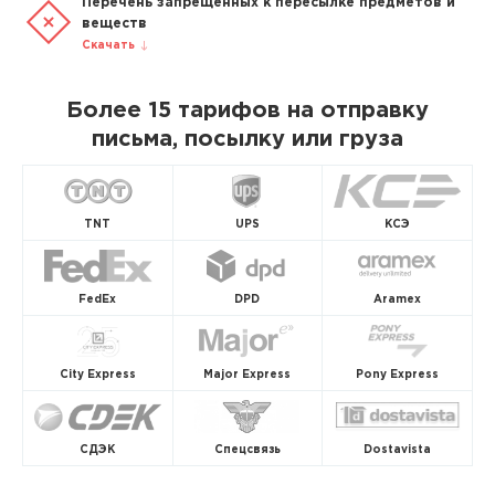
Перечень запрещенных к пересылке предметов и
веществ
Скачать
Более 15 тарифов на отправку
письма, посылку или груза
TNT
UPS
КСЭ
FedEx
DPD
Aramex
City Express
Major Express
Pony Express
СДЭК
Спецсвязь
Dostavista