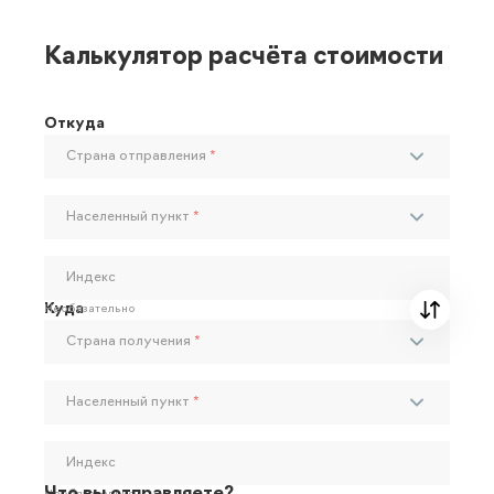
Калькулятор расчёта стоимости
Откуда
Страна отправления
*
Населенный пункт
*
Индекс
Куда
Необязательно
Страна получения
*
Населенный пункт
*
Индекс