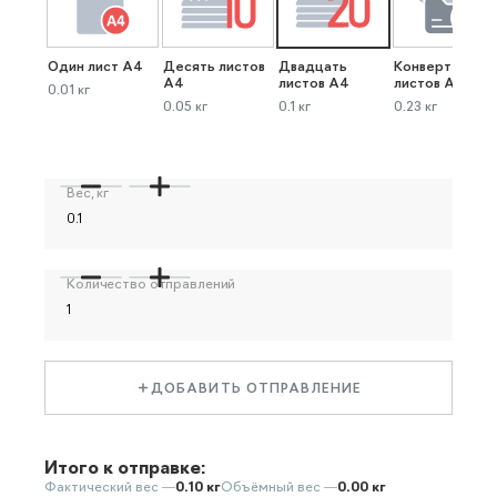
Один лист А4
Десять листов
Двадцать
Конверт до 40
А4
листов А4
листов А4
0.01 кг
0.05 кг
0.1 кг
0.23 кг
Вес, кг
Количество отправлений
ДОБАВИТЬ ОТПРАВЛЕНИЕ
Итого к отправке:
Фактический вес —
0.10 кг
Объёмный вес —
0.00 кг