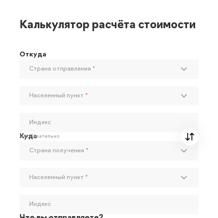
Калькулятор расчёта стоимости
Откуда
Страна отправления
*
Населенный пункт
*
Индекс
Куда
Необязательно
Страна получения
*
Населенный пункт
*
Индекс