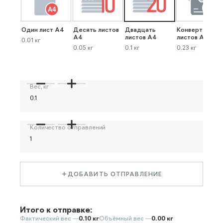
Один лист А4
Десять листов
Двадцать
Конверт до 40
А4
листов А4
листов А4
0.01 кг
0.05 кг
0.1 кг
0.23 кг
Вес, кг
Количество отправлений
ДОБАВИТЬ ОТПРАВЛЕНИЕ
Итого к отправке:
Фактический вес —
0.10 кг
Объёмный вес —
0.00 кг