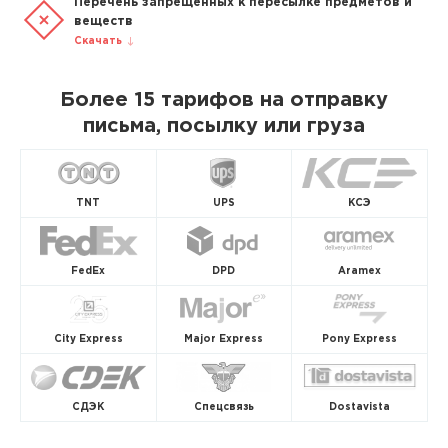
Перечень запрещенных к пересылке предметов и
веществ
Скачать
Более 15 тарифов на отправку
письма, посылку или груза
TNT
UPS
КСЭ
FedEx
DPD
Aramex
City Express
Major Express
Pony Express
СДЭК
Спецсвязь
Dostavista