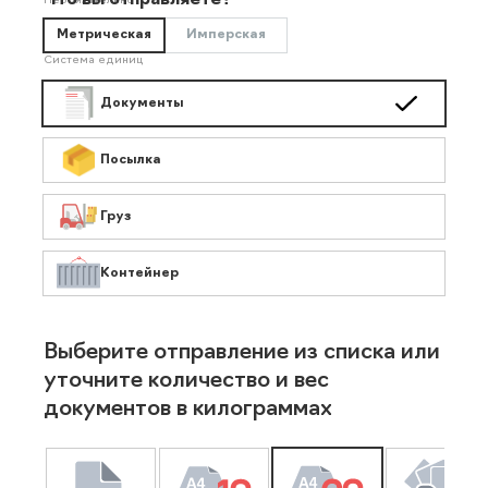
Что вы отправляете?
Необязательно
Метрическая
Имперская
Система единиц
Документы
Посылка
Груз
Контейнер
Выберите отправление из списка или
уточните количество и вес
документов в килограммах