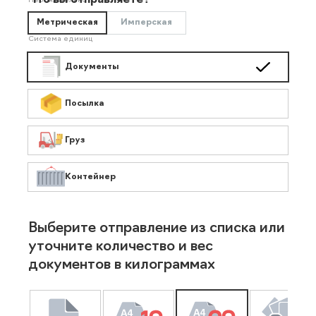
Что вы отправляете?
Необязательно
Метрическая
Имперская
Система единиц
Документы
Посылка
Груз
Контейнер
Выберите отправление из списка или
уточните количество и вес
документов в килограммах