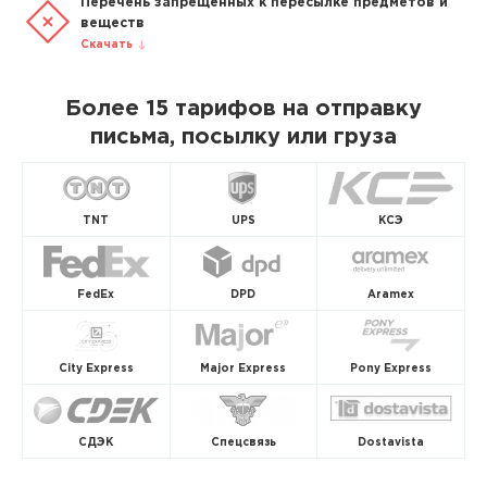
Перечень запрещенных к пересылке предметов и
веществ
Скачать
Более 15 тарифов на отправку
письма, посылку или груза
TNT
UPS
КСЭ
FedEx
DPD
Aramex
City Express
Major Express
Pony Express
СДЭК
Спецсвязь
Dostavista