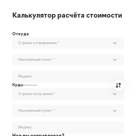
Калькулятор расчёта стоимости
Откуда
Страна отправления
*
Населенный пункт
*
Индекс
Куда
Необязательно
Страна получения
*
Населенный пункт
*
Индекс