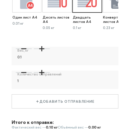
Один лист А4
Десять листов
Двадцать
Конверт до 40
А4
листов А4
листов А4
0.01 кг
0.05 кг
0.1 кг
0.23 кг
Вес, кг
Количество отправлений
ДОБАВИТЬ ОТПРАВЛЕНИЕ
Итого к отправке:
Фактический вес —
0.10 кг
Объёмный вес —
0.00 кг