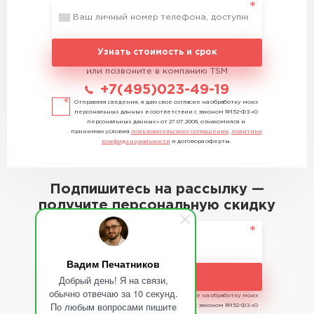
Узнать стоимость и срок
или позвоните в компанию TSM
+7(495)023-49-19
Отправляя сведения, я даю свое согласие на обработку моих
персональных данных в соответствии с законом №152-ФЗ «О
персональных данных» от 27.07.2006, ознакомился и
принимаю условия
пользовательского соглашения
,
политики
конфиденциальности
и договора оферты.
Подпишитесь на рассылку —
получите персональную скидку
Вадим Печатников
Подписаться
Добрый день! Я на связи,
обычно отвечаю за 10 секунд.
Отправляя сведения, я даю свое согласие на обработку моих
По любым вопросами пишите
персональных данных в соответствии с законом №152-ФЗ «О