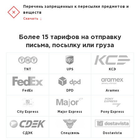
Перечень запрещенных к пересылке предметов и
веществ
Скачать
Более 15 тарифов на отправку
письма, посылку или груза
TNT
UPS
КСЭ
FedEx
DPD
Aramex
City Express
Major Express
Pony Express
СДЭК
Спецсвязь
Dostavista