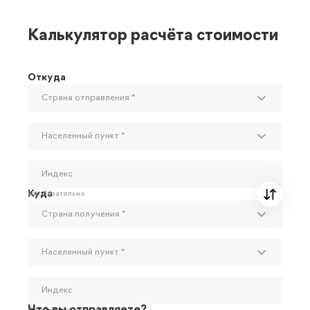
Калькулятор расчёта стоимости
Откуда
Страна отправления
*
Населенный пункт
*
Индекс
Куда
Необязательно
Страна получения
*
Населенный пункт
*
Индекс