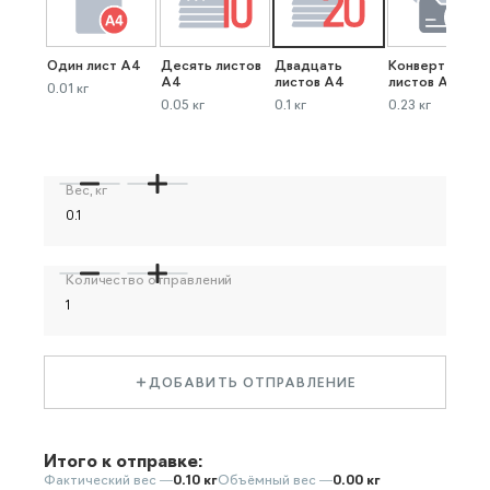
Один лист А4
Десять листов
Двадцать
Конверт до 40
А4
листов А4
листов А4
0.01 кг
0.05 кг
0.1 кг
0.23 кг
Вес, кг
Количество отправлений
ДОБАВИТЬ ОТПРАВЛЕНИЕ
Итого к отправке:
Фактический вес —
0.10 кг
Объёмный вес —
0.00 кг