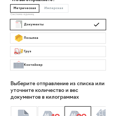
Что вы отправляете?
Необязательно
Метрическая
Имперская
Система единиц
Документы
Посылка
Груз
Контейнер
Выберите отправление из списка или
уточните количество и вес
документов в килограммах