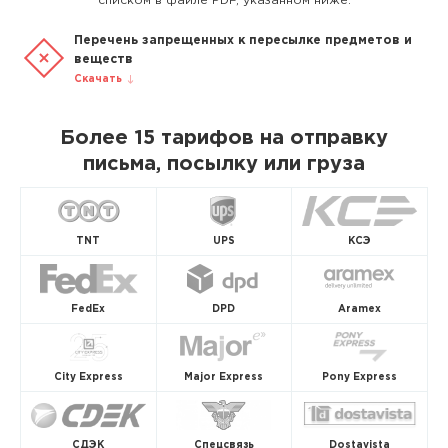
списком в файле PDF, указанном ниже.
Перечень запрещенных к пересылке предметов и
веществ
Скачать
Более 15 тарифов на отправку
письма, посылку или груза
TNT
UPS
КСЭ
FedEx
DPD
Aramex
City Express
Major Express
Pony Express
СДЭК
Спецсвязь
Dostavista