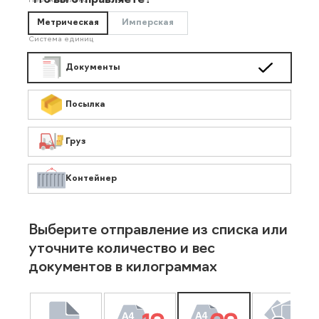
Что вы отправляете?
Необязательно
Метрическая
Имперская
Система единиц
Документы
Посылка
Груз
Контейнер
Выберите отправление из списка или
уточните количество и вес
документов в килограммах