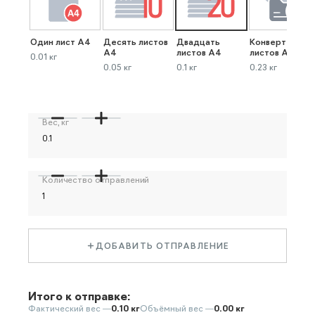
Один лист А4
Десять листов
Двадцать
Конверт до 40
А4
листов А4
листов А4
0.01 кг
0.05 кг
0.1 кг
0.23 кг
Вес, кг
Количество отправлений
ДОБАВИТЬ ОТПРАВЛЕНИЕ
Итого к отправке:
Фактический вес —
0.10 кг
Объёмный вес —
0.00 кг