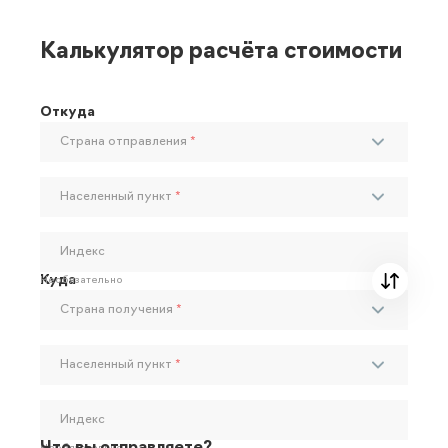
Калькулятор расчёта стоимости
Откуда
Страна отправления
*
Населенный пункт
*
Индекс
Куда
Необязательно
Страна получения
*
Населенный пункт
*
Индекс