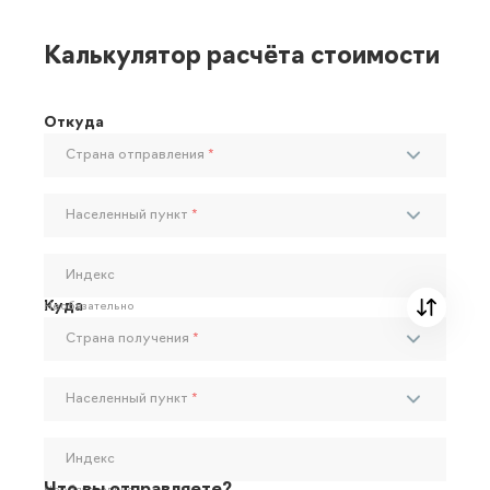
Калькулятор расчёта стоимости
Откуда
Страна отправления
*
Населенный пункт
*
Индекс
Куда
Необязательно
Страна получения
*
Населенный пункт
*
Индекс