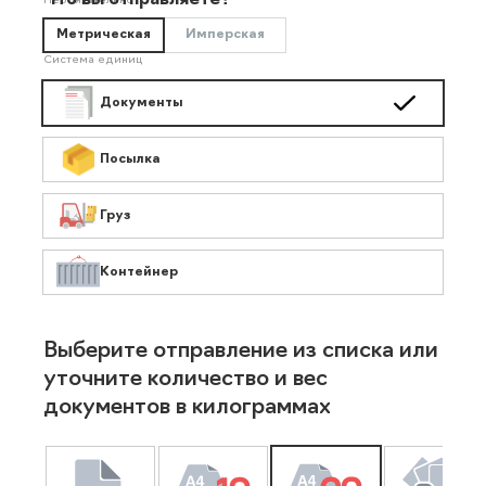
Что вы отправляете?
Необязательно
Метрическая
Имперская
Система единиц
Документы
Посылка
Груз
Контейнер
Выберите отправление из списка или
уточните количество и вес
документов в килограммах