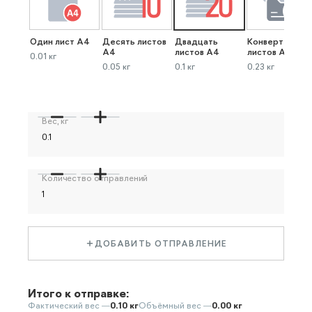
Один лист А4
Десять листов
Двадцать
Конверт до 40
А4
листов А4
листов А4
0.01 кг
0.05 кг
0.1 кг
0.23 кг
Вес, кг
Количество отправлений
ДОБАВИТЬ ОТПРАВЛЕНИЕ
Итого к отправке:
Фактический вес —
0.10 кг
Объёмный вес —
0.00 кг