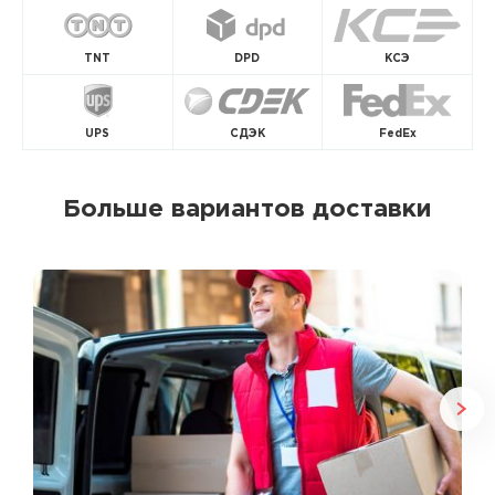
TNT
DPD
КСЭ
UPS
СДЭК
FedEx
Больше вариантов доставки