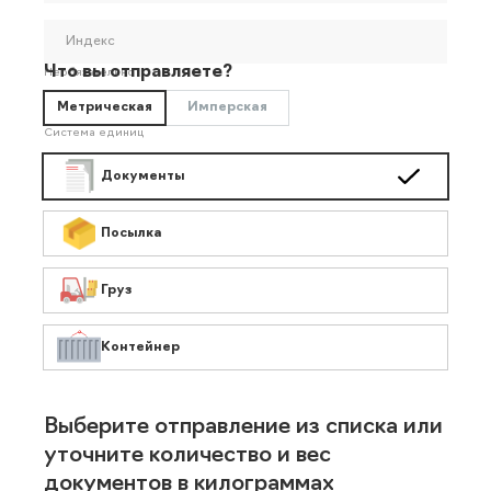
Индекс
Что вы отправляете?
Необязательно
Метрическая
Имперская
Система единиц
Документы
Посылка
Груз
Контейнер
Выберите отправление из списка или
уточните количество и вес
документов в килограммах