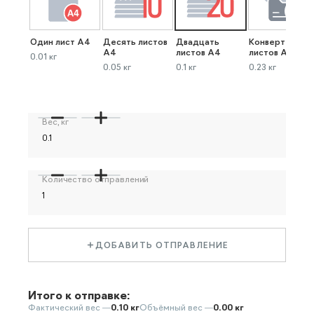
Один лист А4
Десять листов
Двадцать
Конверт до 40
А4
листов А4
листов А4
0.01 кг
0.05 кг
0.1 кг
0.23 кг
Вес, кг
Количество отправлений
ДОБАВИТЬ ОТПРАВЛЕНИЕ
Итого к отправке:
Фактический вес —
0.10 кг
Объёмный вес —
0.00 кг