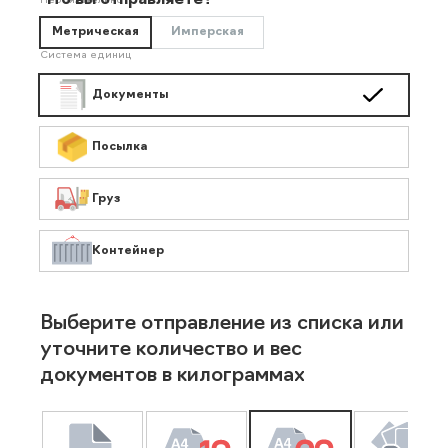
Что вы отправляете?
Необязательно
Метрическая
Имперская
Система единиц
Документы
Посылка
Груз
Контейнер
Выберите отправление из списка или
уточните количество и вес
документов в килограммах