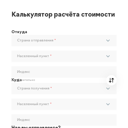
Калькулятор расчёта стоимости
Откуда
Страна отправления
*
Населенный пункт
*
Индекс
Куда
Необязательно
Страна получения
*
Населенный пункт
*
Индекс