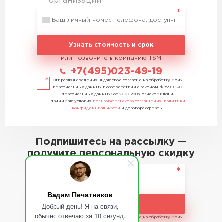
организации
Узнать стоимость и срок
или позвоните в компанию TSM
+7(495)023-49-19
Отправляя сведения, я даю свое согласие на обработку моих
персональных данных в соответствии с законом №152-ФЗ «О
персональных данных» от 27.07.2006, ознакомился и
принимаю условия
пользовательского соглашения
,
политики
конфиденциальности
и договора оферты.
Подпишитесь на рассылку —
получите персональную скидку
Вадим Печатников
Подписаться
Добрый день! Я на связи,
обычно отвечаю за 10 секунд.
Отправляя сведения, я даю свое согласие на обработку моих