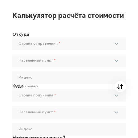
Калькулятор расчёта стоимости
Откуда
Страна отправления
*
Населенный пункт
*
Индекс
Куда
Необязательно
Страна получения
*
Населенный пункт
*
Индекс