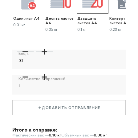
Один лист А4
Десять листов
Двадцать
Конверт до 40
А4
листов А4
листов А4
0.01 кг
0.05 кг
0.1 кг
0.23 кг
Вес, кг
Количество отправлений
ДОБАВИТЬ ОТПРАВЛЕНИЕ
Итого к отправке:
Фактический вес —
0.10 кг
Объёмный вес —
0.00 кг