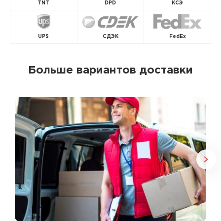
TNT
DPD
КСЭ
UPS
СДЭК
FedEx
Больше вариантов доставки