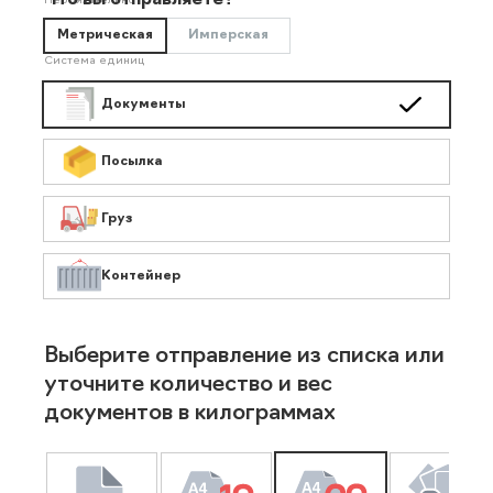
Что вы отправляете?
Необязательно
Метрическая
Имперская
Система единиц
Документы
Посылка
Груз
Контейнер
Выберите отправление из списка или
уточните количество и вес
документов в килограммах