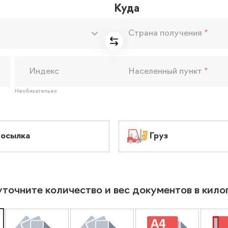
Куда
Страна получения
*
Индекс
Населенный пункт
*
Необязательно
осылка
Груз
уточните количество и вес документов в кил