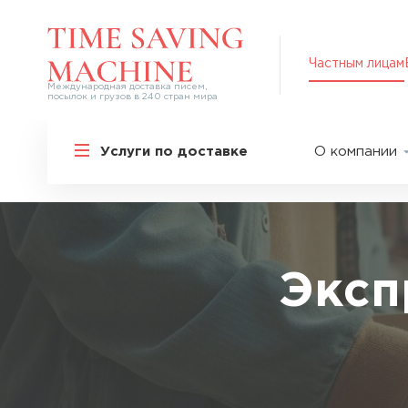
Частным лицам
Международная доставка писем,
посылок и грузов в 240 стран мира
Решения для частных лиц
Услуги по доставке
О компании
Международная доставка
О нас
Курьерская доставка по России и
СНГ
Партнер
Экспресс-доставка в Россию
Пресс-це
Специальные сервисы
Оплата
Эксп
Самые срочные тарифы
Вакансии
Перевозка специальных грузов
Акции
Дополнительные услуги
Упаковка
Популярные направления
Таможен