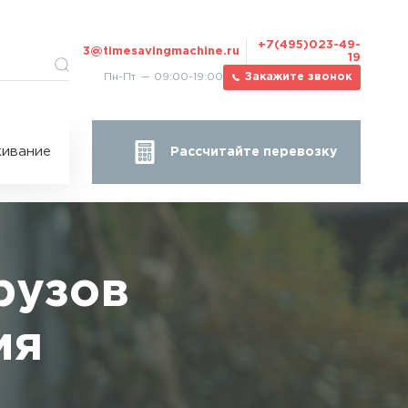
+7(495)023-49-
3@timesavingmachine.ru
19
Пн-Пт — 09:00-19:00
Закажите звонок
ицы
ивание
Рассчитайте перевозку
за
жа
рузов
ия