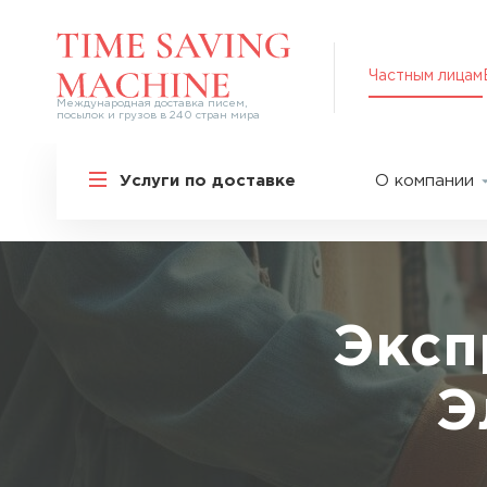
Частным лицам
Международная доставка писем,
посылок и грузов в 240 стран мира
Решения для частных лиц
Услуги по доставке
О компании
Международная доставка
О нас
Курьерская доставка по России и
СНГ
Партнер
Экспресс-доставка в Россию
Пресс-це
Специальные сервисы
Оплата
Эксп
Самые срочные тарифы
Вакансии
Перевозка специальных грузов
Э
Акции
Дополнительные услуги
Упаковка
Популярные направления
Таможен