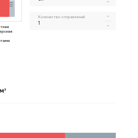
Количество отправлений
тная
ерская
нтами
м³