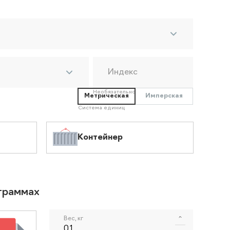
Индекс
Необязательно
Метрическая
Имперская
Система единиц
Контейнер
ограммах
Вес, кг