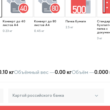
Конверт до 40
Конверт до 80
Пачка бумаги
Стандар
листов А4
листов А4
бухгалт
2.5 кг
папка с
0.23 кг
0.45 кг
докуме
3 кг
0.10 кг
Объёмный вес —
0.00 кг
Объём —
0.000 
Картой российского банка