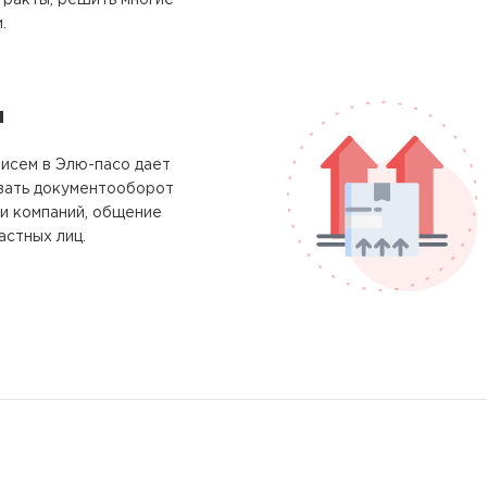
тракты, решить многие
.
м
исем в Элю-пасо дает
вать документооборот
и компаний, общение
астных лиц.