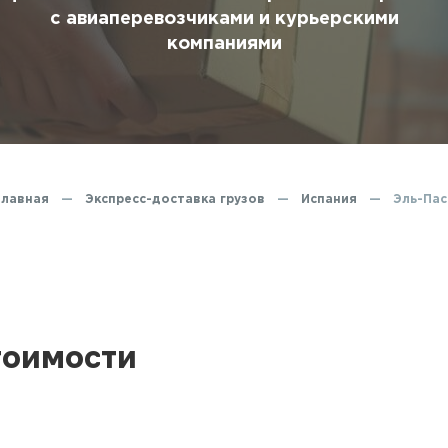
ование
с авиаперевозчиками и курьерскими
компаниями
ние
Главная
—
Экспресс-доставка грузов
—
Испания
—
Эль-Пас
тоимости