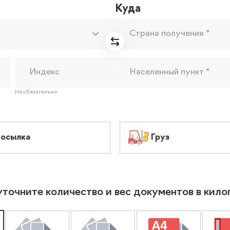
Куда
Страна получения
*
Индекс
Населенный пункт
*
Необязательно
осылка
Груз
уточните количество и вес документов в кил