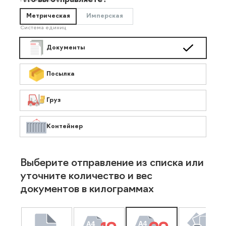
Что вы отправляете?
Необязательно
Метрическая
Имперская
Система единиц
Документы
Посылка
Груз
Контейнер
Выберите отправление из списка или
уточните количество и вес
документов в килограммах