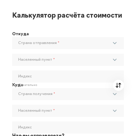
Калькулятор расчёта стоимости
Откуда
Страна отправления
*
Населенный пункт
*
Индекс
Куда
Необязательно
Страна получения
*
Населенный пункт
*
Индекс