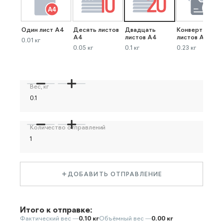
Один лист А4
Десять листов
Двадцать
Конверт до 40
А4
листов А4
листов А4
0.01 кг
0.05 кг
0.1 кг
0.23 кг
Вес, кг
Количество отправлений
ДОБАВИТЬ ОТПРАВЛЕНИЕ
Итого к отправке:
Фактический вес —
0.10 кг
Объёмный вес —
0.00 кг