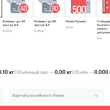
Конверт до 40
Конверт до 80
Пачка бумаги
Стандар
листов А4
листов А4
бухгалт
2.5 кг
папка с
0.23 кг
0.45 кг
докуме
3 кг
0.10 кг
Объёмный вес —
0.00 кг
Объём —
0.000 
Картой российского банка