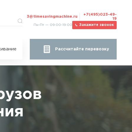
+7(495)023-49-
3@timesavingmachine.ru
19
Пн-Пт — 09:00-19:00
Закажите звонок
ицы
ивание
Рассчитайте перевозку
за
жа
рузов
ния