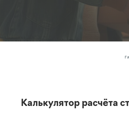
Полезная информация
декларир
О компании
Страхова
Помощь
Г
Калькулятор расчёта с