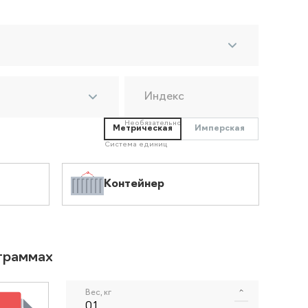
Индекс
Необязательно
Метрическая
Имперская
Система единиц
Контейнер
ограммах
Вес, кг