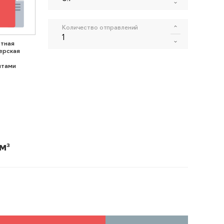
Количество отправлений
тная
ерская
нтами
м³