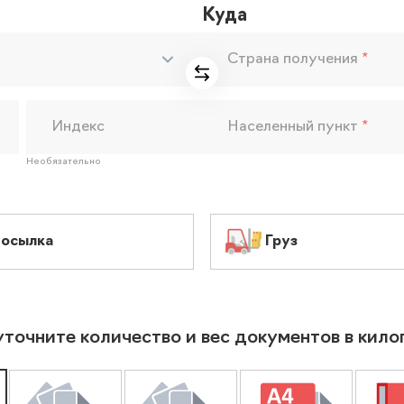
Куда
Страна получения
*
Индекс
Населенный пункт
*
Необязательно
осылка
Груз
уточните количество и вес документов в кил