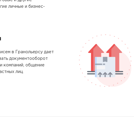
говые и другие
гие личные и бизнес-
м
исем в Гранольерсу дает
вать документооборот
и компаний, общение
астных лиц.