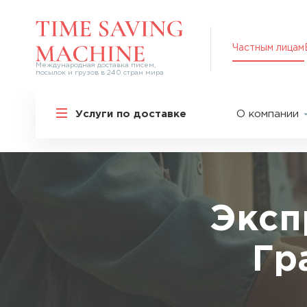
Частным лицам
Международная доставка писем,
посылок и грузов в 240 стран мира
Решения для частных лиц
Услуги по доставке
О компании
Международная доставка
О нас
Курьерская доставка по России и
СНГ
Партнер
Экспресс-доставка в Россию
Пресс-це
Специальные сервисы
Оплата
Эксп
Самые срочные тарифы
Вакансии
Перевозка специальных грузов
Гр
Акции
Дополнительные услуги
Упаковка
Популярные направления
Таможен