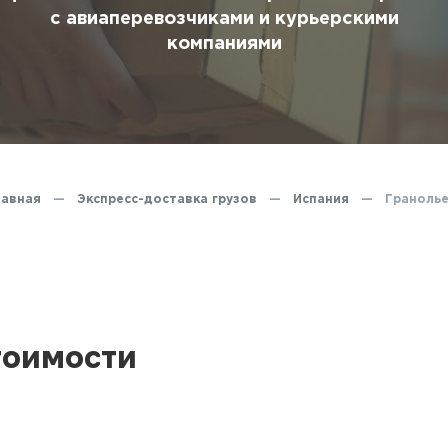
ование
с авиаперевозчиками и курьерскими
компаниями
ние
лавная
—
Экспресс-доставка грузов
—
Испания
—
Гранолье
тоимости