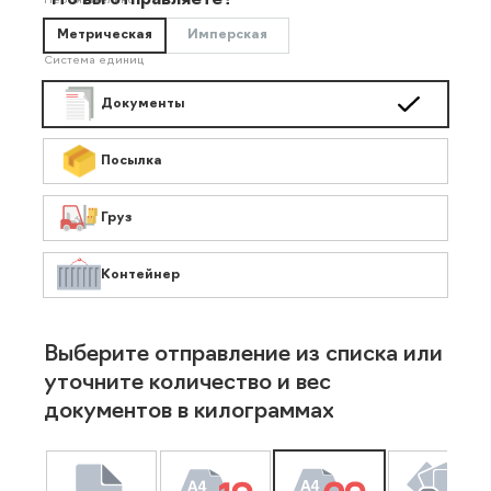
Что вы отправляете?
Необязательно
Метрическая
Имперская
Система единиц
Документы
Посылка
Груз
Контейнер
Выберите отправление из списка или
уточните количество и вес
документов в килограммах