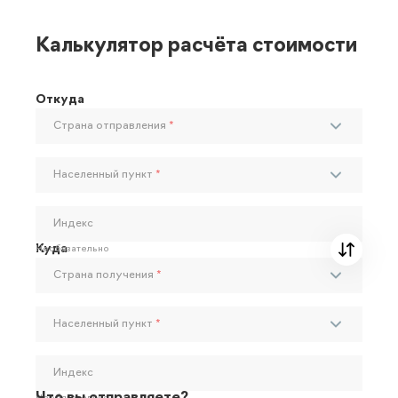
Калькулятор расчёта стоимости
Откуда
Страна отправления
*
Населенный пункт
*
Индекс
Куда
Необязательно
Страна получения
*
Населенный пункт
*
Индекс