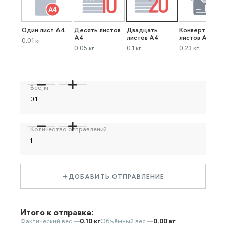
Один лист А4
Десять листов
Двадцать
Конверт до 40
А4
листов А4
листов А4
0.01 кг
0.05 кг
0.1 кг
0.23 кг
Вес, кг
Количество отправлений
ДОБАВИТЬ ОТПРАВЛЕНИЕ
Итого к отправке:
Фактический вес —
0.10 кг
Объёмный вес —
0.00 кг