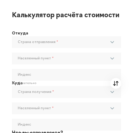
Калькулятор расчёта стоимости
Откуда
Страна отправления
*
Населенный пункт
*
Индекс
Куда
Необязательно
Страна получения
*
Населенный пункт
*
Индекс