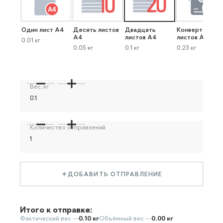
Один лист А4
Десять листов
Двадцать
Конверт до 40
А4
листов А4
листов А4
0.01 кг
0.05 кг
0.1 кг
0.23 кг
Вес, кг
Количество отправлений
ДОБАВИТЬ ОТПРАВЛЕНИЕ
Итого к отправке:
Фактический вес —
0.10 кг
Объёмный вес —
0.00 кг