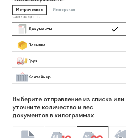
Что вы отправляете?
Необязательно
Метрическая
Имперская
Система единиц
Документы
Посылка
Груз
Контейнер
Выберите отправление из списка или
уточните количество и вес
документов в килограммах