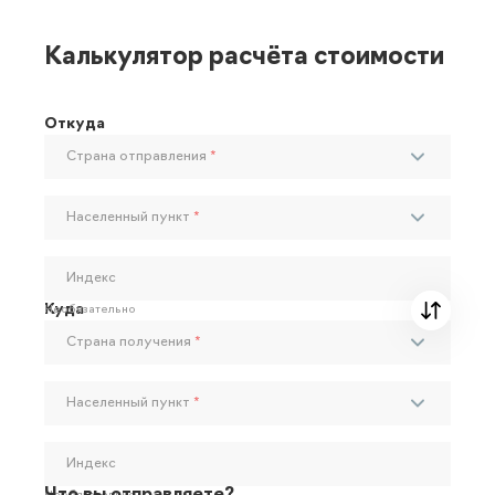
Калькулятор расчёта стоимости
Откуда
Страна отправления
*
Населенный пункт
*
Индекс
Куда
Необязательно
Страна получения
*
Населенный пункт
*
Индекс