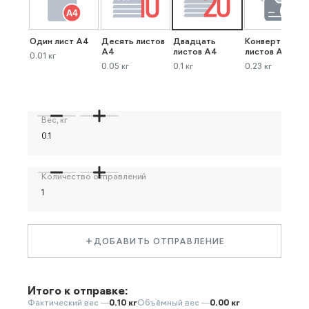
Один лист А4
Десять листов
Двадцать
Конверт до 40
А4
листов А4
листов А4
0.01 кг
0.05 кг
0.1 кг
0.23 кг
Вес, кг
Количество отправлений
ДОБАВИТЬ ОТПРАВЛЕНИЕ
Итого к отправке:
Фактический вес —
0.10 кг
Объёмный вес —
0.00 кг