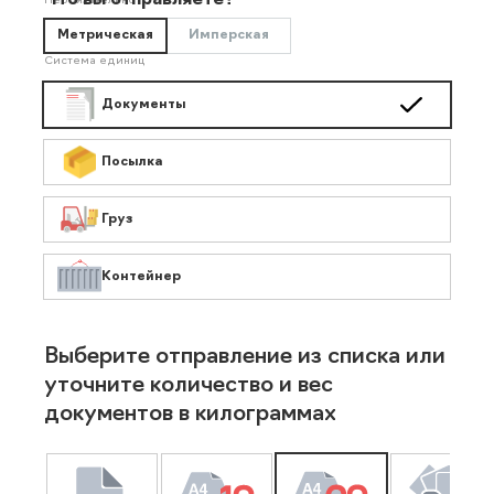
Что вы отправляете?
Необязательно
Метрическая
Имперская
Система единиц
Документы
Посылка
Груз
Контейнер
Выберите отправление из списка или
уточните количество и вес
документов в килограммах