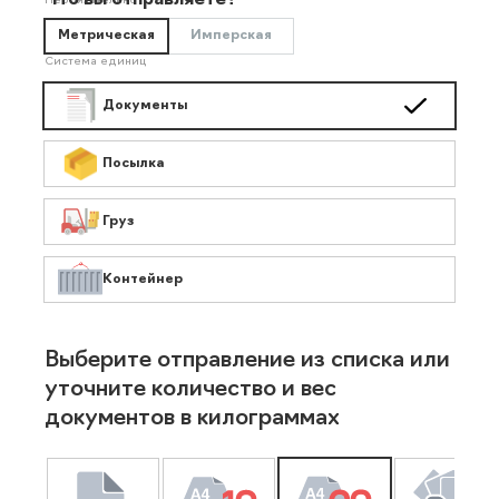
Что вы отправляете?
Необязательно
Метрическая
Имперская
Система единиц
Документы
Посылка
Груз
Контейнер
Выберите отправление из списка или
уточните количество и вес
документов в килограммах