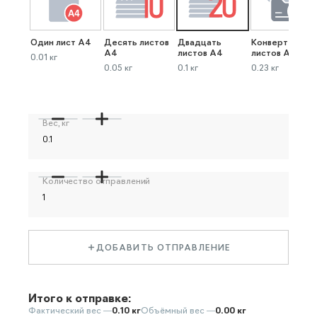
Один лист А4
Десять листов
Двадцать
Конверт до 40
А4
листов А4
листов А4
0.01 кг
0.05 кг
0.1 кг
0.23 кг
Вес, кг
Количество отправлений
ДОБАВИТЬ ОТПРАВЛЕНИЕ
Итого к отправке:
Фактический вес —
0.10 кг
Объёмный вес —
0.00 кг