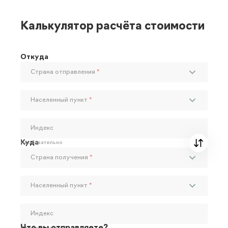
Калькулятор расчёта стоимости
Откуда
Страна отправления
*
Населенный пункт
*
Индекс
Куда
Необязательно
Страна получения
*
Населенный пункт
*
Индекс