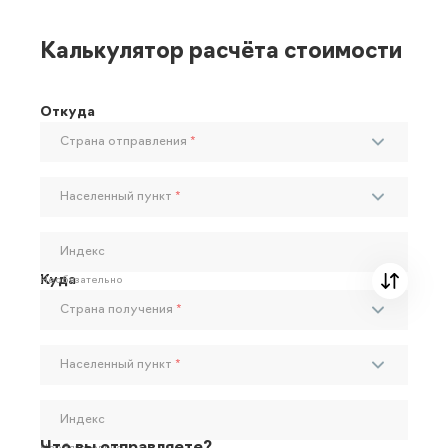
Калькулятор расчёта стоимости
Откуда
Страна отправления
*
Населенный пункт
*
Индекс
Куда
Необязательно
Страна получения
*
Населенный пункт
*
Индекс