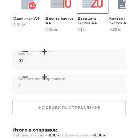
Один лист А4
Десять листов
Двадцать
Конверт до 40
А4
листов А4
листов А4
0.01 кг
0.05 кг
0.1 кг
0.23 кг
Вес, кг
Количество отправлений
ДОБАВИТЬ ОТПРАВЛЕНИЕ
Итого к отправке:
Фактический вес —
0.10 кг
Объёмный вес —
0.00 кг