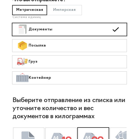
Что вы отправляете?
Необязательно
Метрическая
Имперская
Система единиц
Документы
Посылка
Груз
Контейнер
Выберите отправление из списка или
уточните количество и вес
документов в килограммах