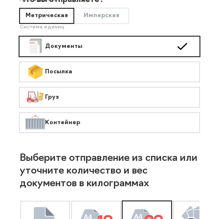
Что вы отправляете?
Необязательно
Метрическая
Имперская
Система единиц
Документы
Посылка
Груз
Контейнер
Выберите отправление из списка или
уточните количество и вес
документов в килограммах