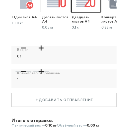
Один лист А4
Десять листов
Двадцать
Конверт до 40
А4
листов А4
листов А4
0.01 кг
0.05 кг
0.1 кг
0.23 кг
Вес, кг
Количество отправлений
ДОБАВИТЬ ОТПРАВЛЕНИЕ
Итого к отправке:
Фактический вес —
0.10 кг
Объёмный вес —
0.00 кг