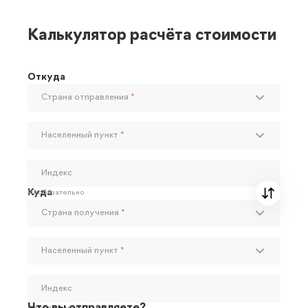
Калькулятор расчёта стоимости
Откуда
Страна отправления
*
Населенный пункт
*
Индекс
Куда
Необязательно
Страна получения
*
Населенный пункт
*
Индекс