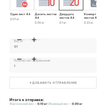
Один лист А4
Десять листов
Двадцать
Конверт до 40
А4
листов А4
листов А4
0.01 кг
0.05 кг
0.1 кг
0.23 кг
Вес, кг
Количество отправлений
ДОБАВИТЬ ОТПРАВЛЕНИЕ
Итого к отправке:
Фактический вес —
0.10 кг
Объёмный вес —
0.00 кг