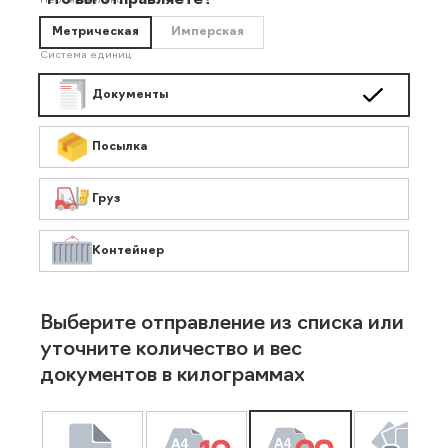
Что вы отправляете?
Необязательно
Метрическая
Имперская
Система единиц
Документы
Посылка
Груз
Контейнер
Выберите отправление из списка или
уточните количество и вес
документов в килограммах