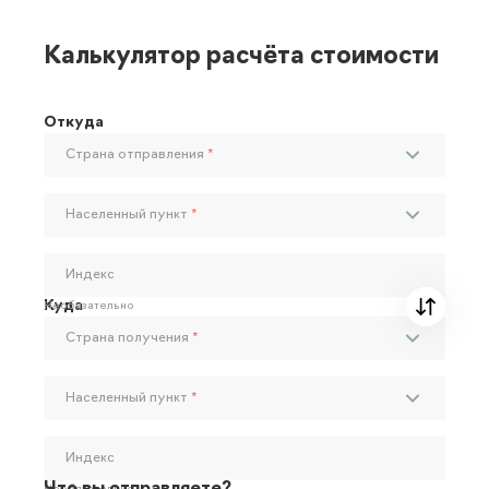
Калькулятор расчёта стоимости
Откуда
Страна отправления
*
Населенный пункт
*
Индекс
Куда
Необязательно
Страна получения
*
Населенный пункт
*
Индекс