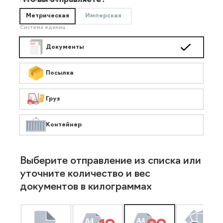
Что вы отправляете?
Необязательно
Метрическая
Имперская
Система единиц
Документы
Посылка
Груз
Контейнер
Выберите отправление из списка или
уточните количество и вес
документов в килограммах