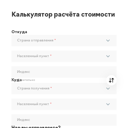
Калькулятор расчёта стоимости
Откуда
Страна отправления
*
Населенный пункт
*
Индекс
Куда
Необязательно
Страна получения
*
Населенный пункт
*
Индекс