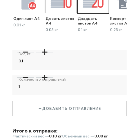
Один лист А4
Десять листов
Двадцать
Конверт до 40
А4
листов А4
листов А4
0.01 кг
0.05 кг
0.1 кг
0.23 кг
Вес, кг
Количество отправлений
ДОБАВИТЬ ОТПРАВЛЕНИЕ
Итого к отправке:
Фактический вес —
0.10 кг
Объёмный вес —
0.00 кг