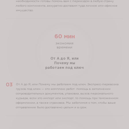
необходимости готовы помочь вам с переездом в любую страну
любого континента, аккуратно доставим туда личное или офисное
имущество.
60 мин
экономия
времени
От А до Я, или
Почему мы
работаем под ключ
От А до Я, или Почему мы работаем под ключ.
Экспресс-перевозка
грузов под ключ — это комплекс работ: помощь в заполнении
сопроводительных документов, упаковка, вызов персонального
курьера, если это импорт или экспорт, то помощь при таможенном
оформлении, а также страховка. Мы заботимся о том, чтобы ваше
отправление было доставлено целым и в срок.