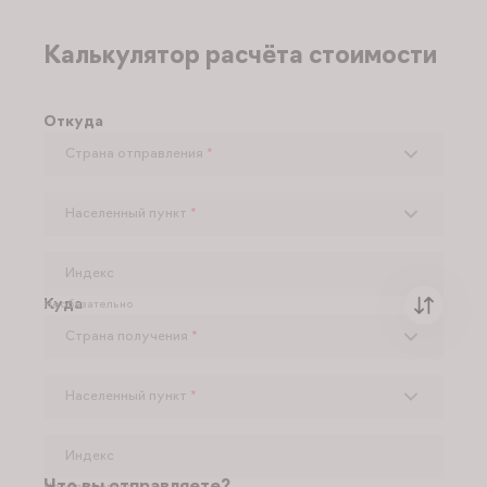
Калькулятор расчёта стоимости
Откуда
Страна отправления
*
Населенный пункт
*
Индекс
Куда
Необязательно
Страна получения
*
Населенный пункт
*
Индекс