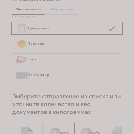
Что вы отправляете?
Необязательно
Метрическая
Имперская
Система единиц
Документы
Посылка
Груз
Контейнер
Выберите отправление из списка или
уточните количество и вес
документов в килограммах