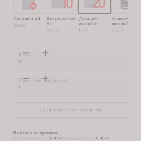
Один лист А4
Десять листов
Двадцать
Конверт до 40
А4
листов А4
листов А4
0.01 кг
0.05 кг
0.1 кг
0.23 кг
Вес, кг
Количество отправлений
ДОБАВИТЬ ОТПРАВЛЕНИЕ
Итого к отправке:
Фактический вес —
0.10 кг
Объёмный вес —
0.00 кг