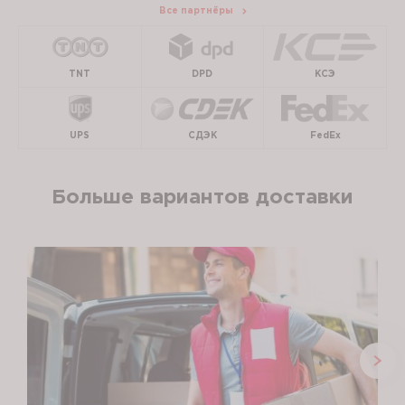
Все партнёры
TNT
DPD
КСЭ
UPS
СДЭК
FedEx
Больше вариантов доставки