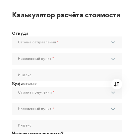
Калькулятор расчёта стоимости
Откуда
Страна отправления
*
Населенный пункт
*
Индекс
Куда
Необязательно
Страна получения
*
Населенный пункт
*
Индекс