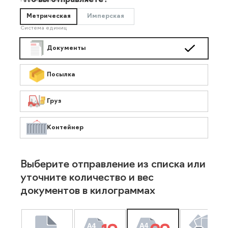
Что вы отправляете?
Необязательно
Метрическая
Имперская
Система единиц
Документы
Посылка
Груз
Контейнер
Выберите отправление из списка или
уточните количество и вес
документов в килограммах