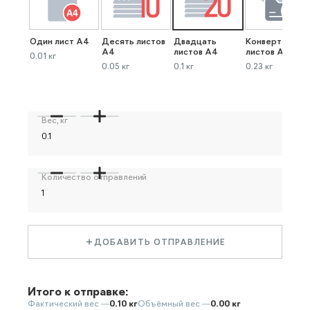
Один лист А4
Десять листов
Двадцать
Конверт до 40
А4
листов А4
листов А4
0.01 кг
0.05 кг
0.1 кг
0.23 кг
Вес, кг
Количество отправлений
ДОБАВИТЬ ОТПРАВЛЕНИЕ
Итого к отправке:
Фактический вес —
0.10 кг
Объёмный вес —
0.00 кг