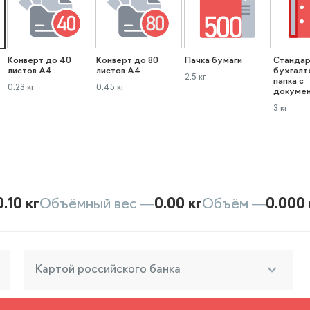
Конверт до 40
Конверт до 80
Пачка бумаги
Стандар
листов А4
листов А4
бухгалт
2.5 кг
папка с
0.23 кг
0.45 кг
докуме
3 кг
0.10 кг
Объёмный вес —
0.00 кг
Объём —
0.000 
Картой российского банка