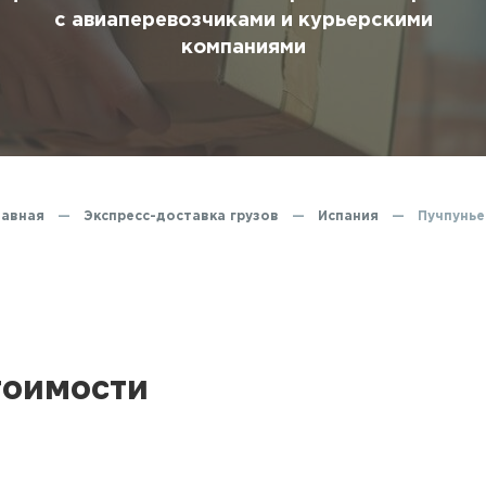
ование
с авиаперевозчиками и курьерскими
компаниями
ние
лавная
—
Экспресс-доставка грузов
—
Испания
—
Пучпунье
тоимости