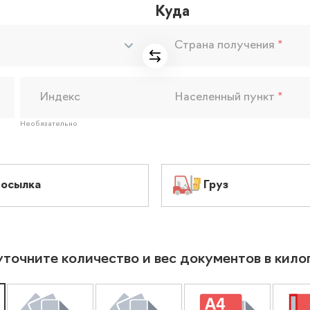
Куда
Страна получения
*
Индекс
Населенный пункт
*
Необязательно
осылка
Груз
уточните количество и вес документов в кил