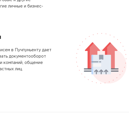
говые и другие
гие личные и бизнес-
м
исем в Пучпуньенту дает
вать документооборот
и компаний, общение
астных лиц.