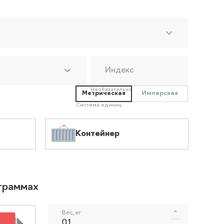
Индекс
Необязательно
Метрическая
Имперская
Система единиц
Контейнер
ограммах
Вес, кг