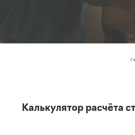
Полезная информация
декларир
О компании
Страхова
Помощь
Г
Калькулятор расчёта с