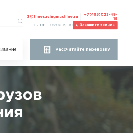
+7(495)023-49-
3@timesavingmachine.ru
19
Пн-Пт — 09:00-19:00
Закажите звонок
ицы
ивание
Рассчитайте перевозку
за
жа
рузов
ния