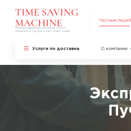
Частным лицам
Международная доставка писем,
посылок и грузов в 240 стран мира
Решения для частных лиц
Услуги по доставке
О компании
Международная доставка
О нас
Курьерская доставка по России и
СНГ
Партнер
Экспресс-доставка в Россию
Пресс-це
Специальные сервисы
Оплата
Эксп
Самые срочные тарифы
Вакансии
Перевозка специальных грузов
Пу
Акции
Дополнительные услуги
Упаковка
Популярные направления
Таможен