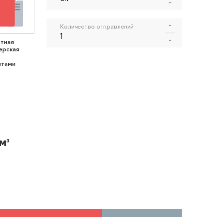
Количество отправлений
тная
ерская
нтами
м³