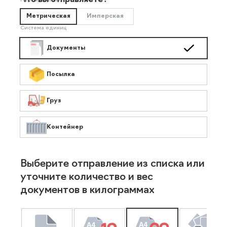
Что вы отправляете?
Необязательно
Метрическая
Имперская
Система единиц
Документы
Посылка
Груз
Контейнер
Выберите отправление из списка или
уточните количество и вес
документов в килограммах