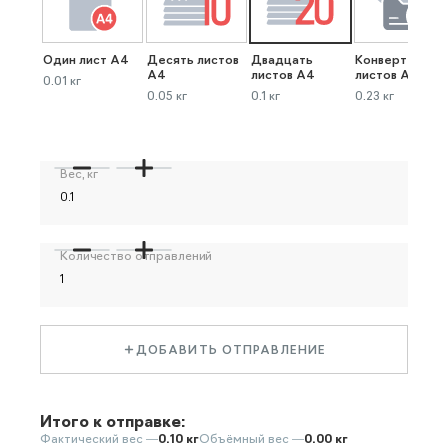
Один лист А4
Десять листов
Двадцать
Конверт до 40
А4
листов А4
листов А4
0.01 кг
0.05 кг
0.1 кг
0.23 кг
Вес, кг
Количество отправлений
ДОБАВИТЬ ОТПРАВЛЕНИЕ
Итого к отправке:
Фактический вес —
0.10 кг
Объёмный вес —
0.00 кг