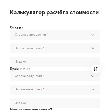
Калькулятор расчёта стоимости
Откуда
Страна отправления
*
Населенный пункт
*
Индекс
Куда
Необязательно
Страна получения
*
Населенный пункт
*
Индекс