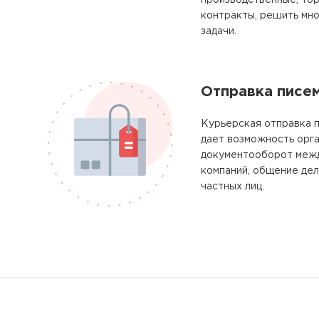
производственные, тор
контракты, решить мно
задачи.
Отправка писе
Курьерская отправка п
дает возможность орг
документооборот межд
компаний, общение де
частных лиц.