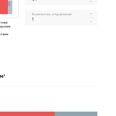
Количество отправлений
тная
ерская
нтами
м³