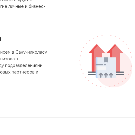
говые и другие
гие личные и бизнес-
м
исем в Сану-николасу
анизовать
у подразделениями
ловых партнеров и