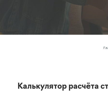
Полезная информация
декларир
О компании
Страхова
Помощь
Гл
Калькулятор расчёта с