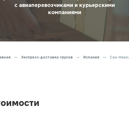
ование
с авиаперевозчиками и курьерскими
компаниями
ние
авная
—
Экспресс-доставка грузов
—
Испания
—
Сан-Нико
тоимости