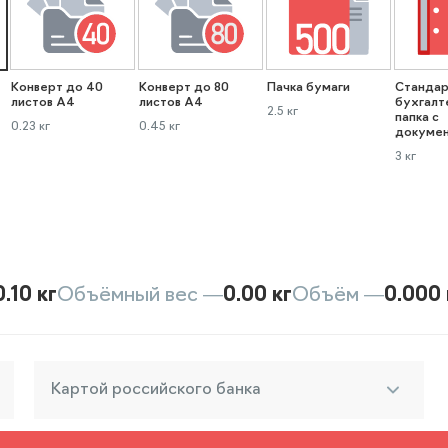
Конверт до 40
Конверт до 80
Пачка бумаги
Стандар
листов А4
листов А4
бухгалт
2.5 кг
папка с
0.23 кг
0.45 кг
докуме
3 кг
0.10 кг
Объёмный вес —
0.00 кг
Объём —
0.000 
Картой российского банка