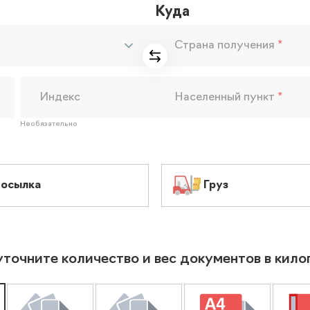
Куда
Страна получения
*
Индекс
Населенный пункт
*
Необязательно
осылка
Груз
уточните количество и вес документов в кил