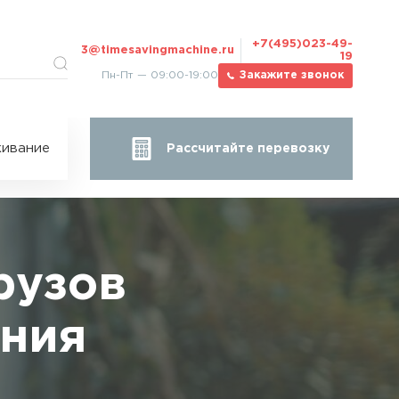
+7(495)023-49-
3@timesavingmachine.ru
19
Пн-Пт — 09:00-19:00
Закажите звонок
ицы
ивание
Рассчитайте перевозку
за
жа
рузов
ания