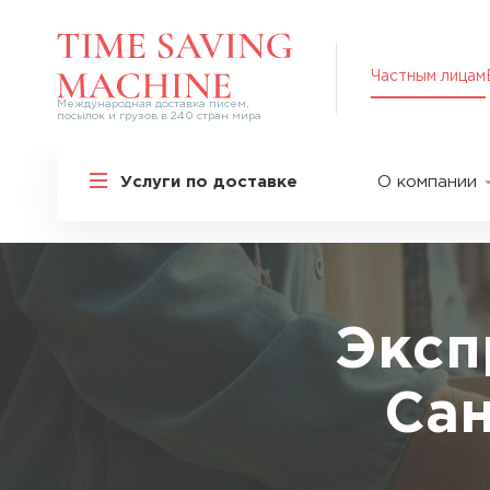
Частным лицам
Международная доставка писем,
посылок и грузов в 240 стран мира
Решения для частных лиц
Услуги по доставке
О компании
Международная доставка
О нас
Курьерская доставка по России и
СНГ
Партнер
Экспресс-доставка в Россию
Пресс-це
Специальные сервисы
Оплата
Эксп
Самые срочные тарифы
Вакансии
Перевозка специальных грузов
Сан
Акции
Дополнительные услуги
Упаковка
Популярные направления
Таможен