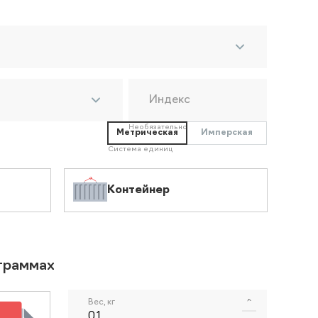
Индекс
Необязательно
Метрическая
Имперская
Система единиц
Контейнер
ограммах
Вес, кг