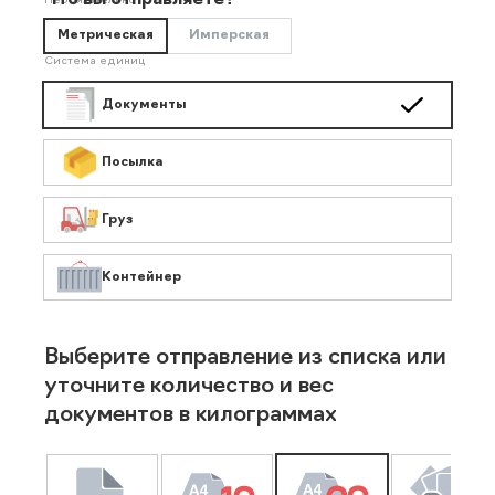
Что вы отправляете?
Необязательно
Метрическая
Имперская
Система единиц
Документы
Посылка
Груз
Контейнер
Выберите отправление из списка или
уточните количество и вес
документов в килограммах