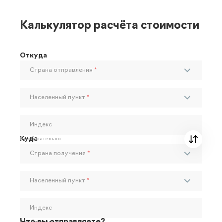
Калькулятор расчёта стоимости
Откуда
Страна отправления
*
Населенный пункт
*
Индекс
Куда
Необязательно
Страна получения
*
Населенный пункт
*
Индекс