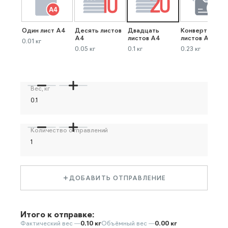
Один лист А4
Десять листов
Двадцать
Конверт до 40
А4
листов А4
листов А4
0.01 кг
0.05 кг
0.1 кг
0.23 кг
Вес, кг
Количество отправлений
ДОБАВИТЬ ОТПРАВЛЕНИЕ
Итого к отправке:
Фактический вес —
0.10 кг
Объёмный вес —
0.00 кг