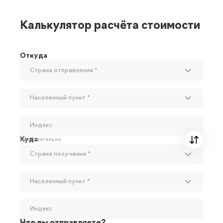
Калькулятор расчёта стоимости
Откуда
Страна отправления
*
Населенный пункт
*
Индекс
Куда
Необязательно
Страна получения
*
Населенный пункт
*
Индекс