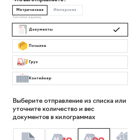
Что вы отправляете?
Необязательно
Метрическая
Имперская
Система единиц
Документы
Посылка
Груз
Контейнер
Выберите отправление из списка или
уточните количество и вес
документов в килограммах