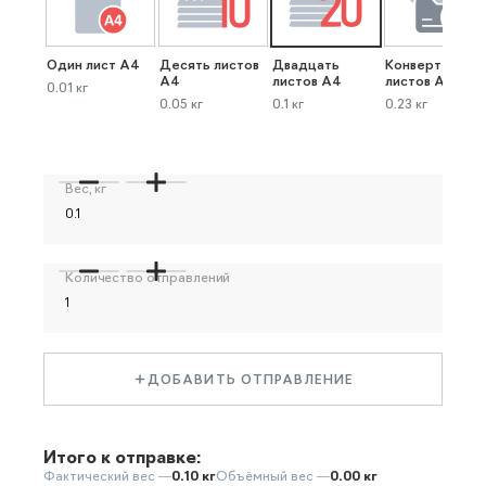
Один лист А4
Десять листов
Двадцать
Конверт до 40
А4
листов А4
листов А4
0.01 кг
0.05 кг
0.1 кг
0.23 кг
Вес, кг
Количество отправлений
ДОБАВИТЬ ОТПРАВЛЕНИЕ
Итого к отправке:
Фактический вес —
0.10 кг
Объёмный вес —
0.00 кг