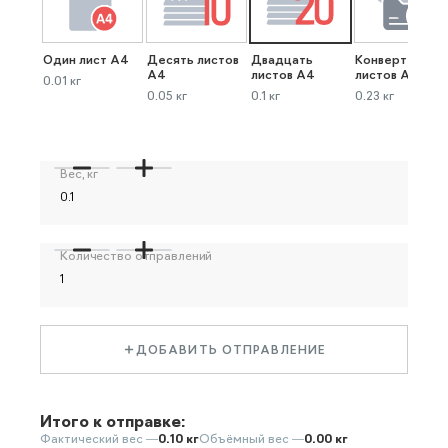
Один лист А4
Десять листов
Двадцать
Конверт до 40
А4
листов А4
листов А4
0.01 кг
0.05 кг
0.1 кг
0.23 кг
Вес, кг
Количество отправлений
ДОБАВИТЬ ОТПРАВЛЕНИЕ
Итого к отправке:
Фактический вес —
0.10 кг
Объёмный вес —
0.00 кг