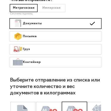
Что вы отправляете?
Необязательно
Метрическая
Имперская
Система единиц
Документы
Посылка
Груз
Контейнер
Выберите отправление из списка или
уточните количество и вес
документов в килограммах