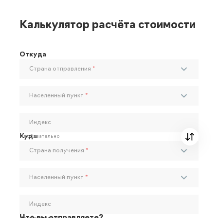
Калькулятор расчёта стоимости
Откуда
Страна отправления
*
Населенный пункт
*
Индекс
Куда
Необязательно
Страна получения
*
Населенный пункт
*
Индекс