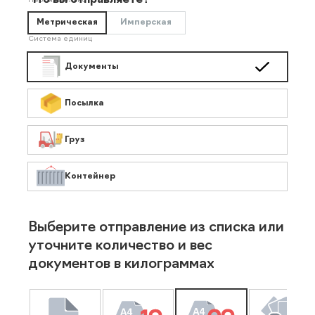
Что вы отправляете?
Необязательно
Метрическая
Имперская
Система единиц
Документы
Посылка
Груз
Контейнер
Выберите отправление из списка или
уточните количество и вес
документов в килограммах