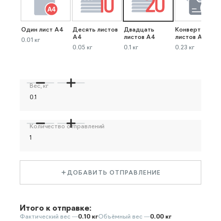
Один лист А4
Десять листов
Двадцать
Конверт до 40
А4
листов А4
листов А4
0.01 кг
0.05 кг
0.1 кг
0.23 кг
Вес, кг
Количество отправлений
ДОБАВИТЬ ОТПРАВЛЕНИЕ
Итого к отправке:
Фактический вес —
0.10 кг
Объёмный вес —
0.00 кг