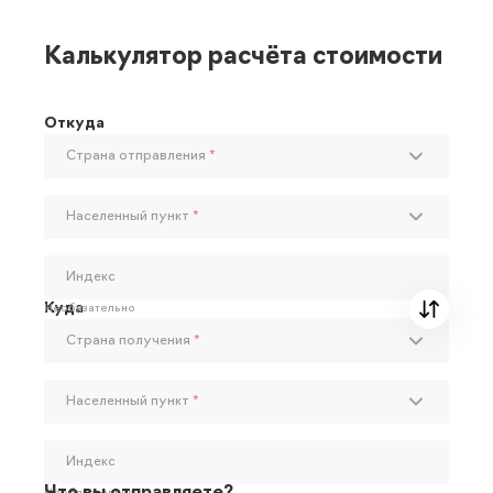
Калькулятор расчёта стоимости
Откуда
Страна отправления
*
Населенный пункт
*
Индекс
Куда
Необязательно
Страна получения
*
Населенный пункт
*
Индекс