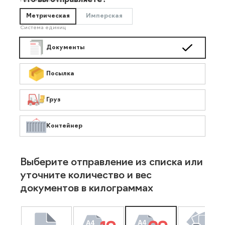
Что вы отправляете?
Необязательно
Метрическая
Имперская
Система единиц
Документы
Посылка
Груз
Контейнер
Выберите отправление из списка или
уточните количество и вес
документов в килограммах