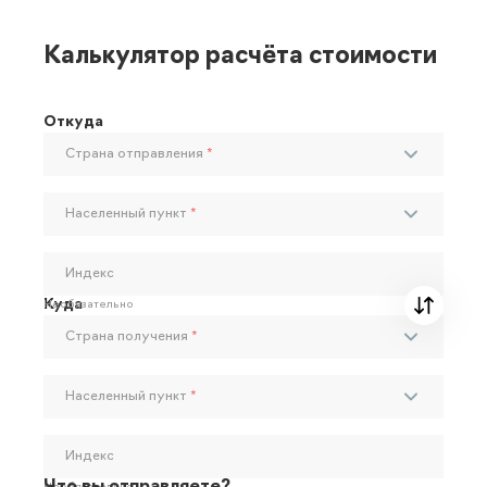
Калькулятор расчёта стоимости
Откуда
Страна отправления
*
Населенный пункт
*
Индекс
Куда
Необязательно
Страна получения
*
Населенный пункт
*
Индекс