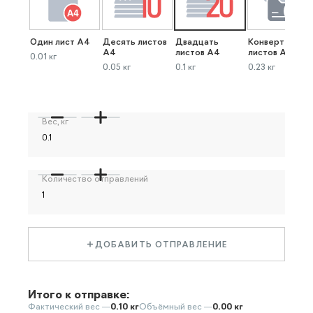
Один лист А4
Десять листов
Двадцать
Конверт до 40
А4
листов А4
листов А4
0.01 кг
0.05 кг
0.1 кг
0.23 кг
Вес, кг
Количество отправлений
ДОБАВИТЬ ОТПРАВЛЕНИЕ
Итого к отправке:
Фактический вес —
0.10 кг
Объёмный вес —
0.00 кг