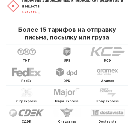
Перечень запрещенных к пересылке предметов и
веществ
Скачать
Более 15 тарифов на отправку
письма, посылку или груза
TNT
UPS
КСЭ
FedEx
DPD
Aramex
City Express
Major Express
Pony Express
СДЭК
Спецсвязь
Dostavista