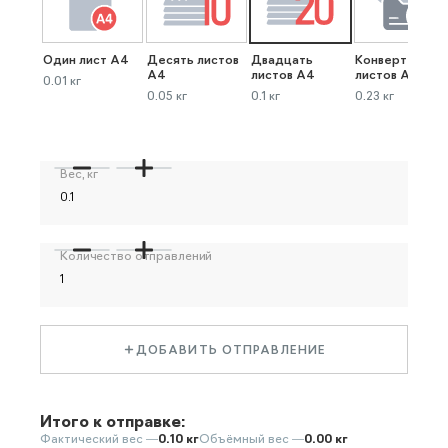
Один лист А4
Десять листов
Двадцать
Конверт до 40
А4
листов А4
листов А4
0.01 кг
0.05 кг
0.1 кг
0.23 кг
Вес, кг
Количество отправлений
ДОБАВИТЬ ОТПРАВЛЕНИЕ
Итого к отправке:
Фактический вес —
0.10 кг
Объёмный вес —
0.00 кг