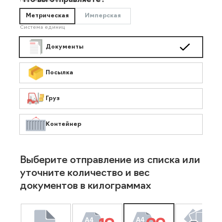
Что вы отправляете?
Необязательно
Метрическая
Имперская
Система единиц
Документы
Посылка
Груз
Контейнер
Выберите отправление из списка или
уточните количество и вес
документов в килограммах