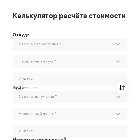
Калькулятор расчёта стоимости
Откуда
Страна отправления
*
Населенный пункт
*
Индекс
Куда
Необязательно
Страна получения
*
Населенный пункт
*
Индекс