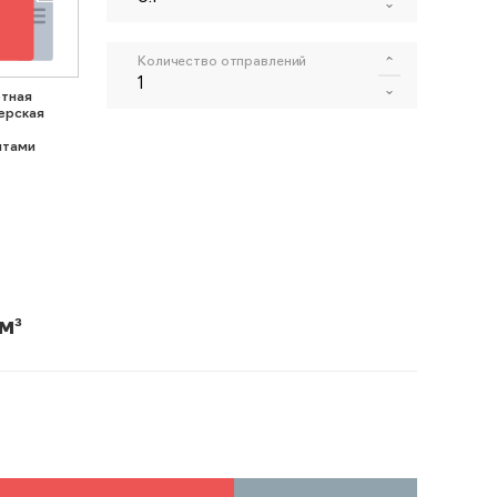
Количество отправлений
тная
ерская
нтами
м³