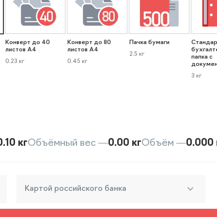
Конверт до 40
Конверт до 80
Пачка бумаги
Стандар
листов А4
листов А4
бухгалт
2.5 кг
папка с
0.23 кг
0.45 кг
докуме
3 кг
0.10 кг
Объёмный вес —
0.00 кг
Объём —
0.000 
Картой российского банка