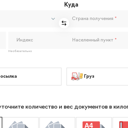
Куда
Страна получения
*
Индекс
Населенный пункт
*
Необязательно
осылка
Груз
уточните количество и вес документов в кил