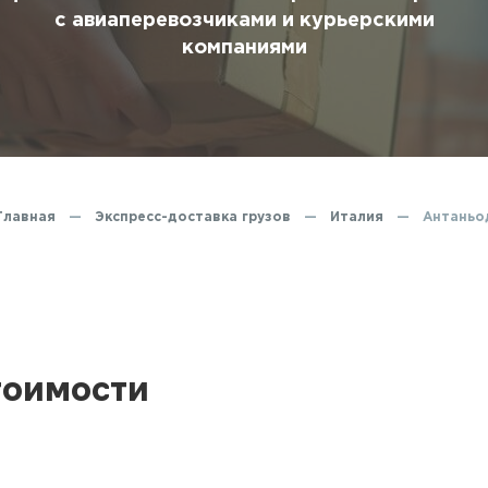
ование
с авиаперевозчиками и курьерскими
компаниями
ние
Главная
—
Экспресс-доставка грузов
—
Италия
—
Антаньо
тоимости