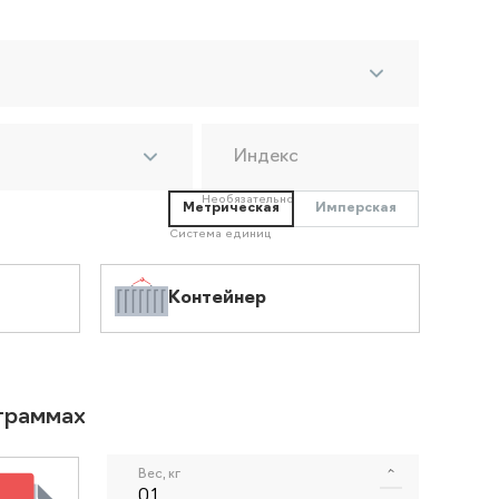
Индекс
Необязательно
Метрическая
Имперская
Система единиц
Контейнер
ограммах
Вес, кг