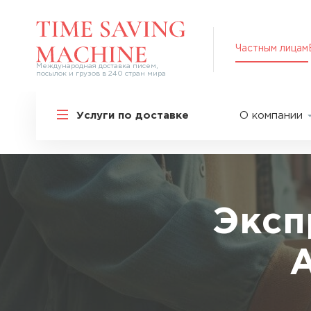
Частным лицам
Международная доставка писем,
посылок и грузов в 240 стран мира
Решения для частных лиц
Услуги по доставке
О компании
Международная доставка
О нас
Курьерская доставка по России и
СНГ
Партнер
Экспресс-доставка в Россию
Пресс-це
Специальные сервисы
Оплата
Эксп
Самые срочные тарифы
Вакансии
Перевозка специальных грузов
А
Акции
Дополнительные услуги
Упаковка
Популярные направления
Таможен