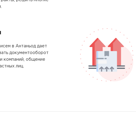
тракты, решить многие
.
м
исем в Антаньод дает
вать документооборот
и компаний, общение
астных лиц.