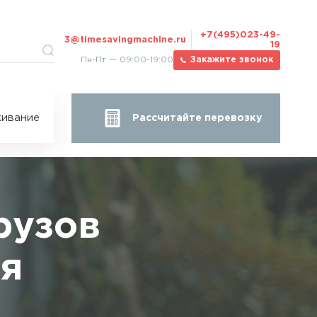
+7(495)023-49-
3@timesavingmachine.ru
19
Пн-Пт — 09:00-19:00
Закажите звонок
ицы
ивание
Рассчитайте перевозку
за
жа
рузов
ия