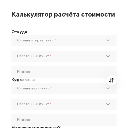
Калькулятор расчёта стоимости
Откуда
Страна отправления
*
Населенный пункт
*
Индекс
Куда
Необязательно
Страна получения
*
Населенный пункт
*
Индекс