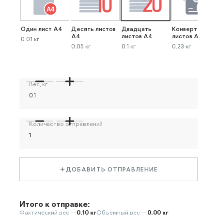
Один лист А4
Десять листов
Двадцать
Конверт до 40
А4
листов А4
листов А4
0.01 кг
0.05 кг
0.1 кг
0.23 кг
Вес, кг
Количество отправлений
ДОБАВИТЬ ОТПРАВЛЕНИЕ
Итого к отправке:
Фактический вес —
0.10 кг
Объёмный вес —
0.00 кг