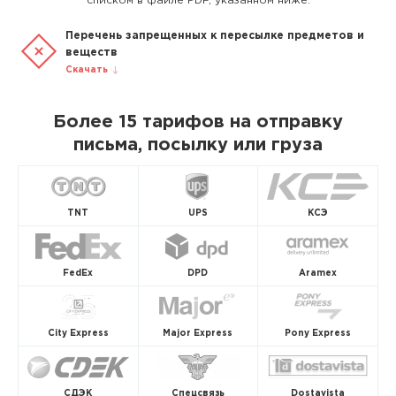
списком в файле PDF, указанном ниже.
Перечень запрещенных к пересылке предметов и
веществ
Скачать
Более 15 тарифов на отправку
письма, посылку или груза
TNT
UPS
КСЭ
FedEx
DPD
Aramex
City Express
Major Express
Pony Express
СДЭК
Спецсвязь
Dostavista