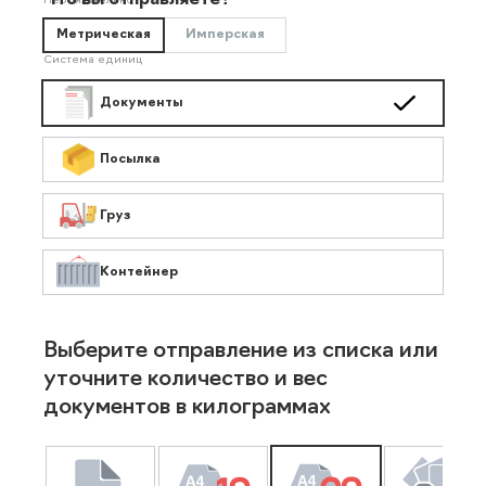
Что вы отправляете?
Необязательно
Метрическая
Имперская
Система единиц
Документы
Посылка
Груз
Контейнер
Выберите отправление из списка или
уточните количество и вес
документов в килограммах