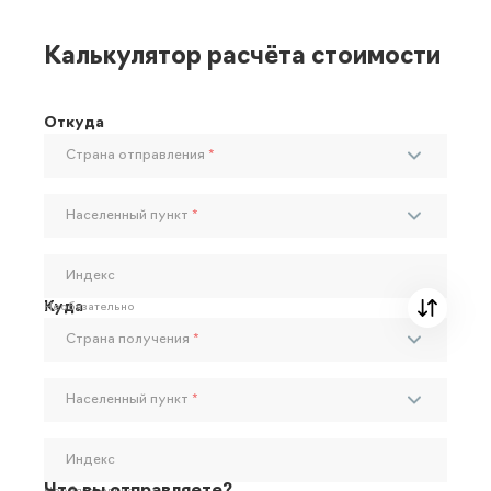
Калькулятор расчёта стоимости
Откуда
Страна отправления
*
Населенный пункт
*
Индекс
Куда
Необязательно
Страна получения
*
Населенный пункт
*
Индекс