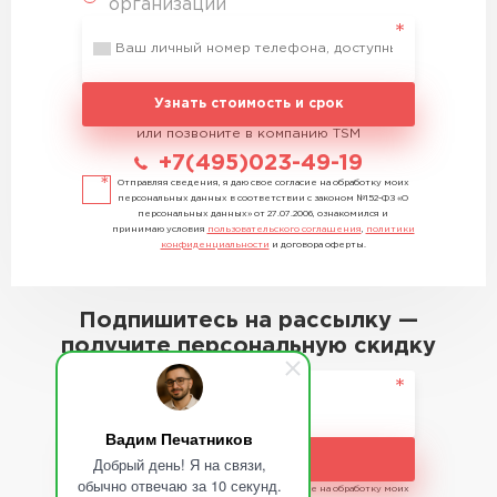
организации
Узнать стоимость и срок
или позвоните в компанию TSM
+7(495)023-49-19
Отправляя сведения, я даю свое согласие на обработку моих
персональных данных в соответствии с законом №152-ФЗ «О
персональных данных» от 27.07.2006, ознакомился и
принимаю условия
пользовательского соглашения
,
политики
конфиденциальности
и договора оферты.
Подпишитесь на рассылку —
получите персональную скидку
Вадим Печатников
Подписаться
Добрый день! Я на связи,
обычно отвечаю за 10 секунд.
Отправляя сведения, я даю свое согласие на обработку моих