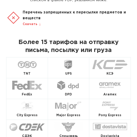
списком в файле PDF, указанном ниже.
Перечень запрещенных к пересылке предметов и
веществ
Скачать
Более 15 тарифов на отправку
письма, посылку или груза
TNT
UPS
КСЭ
FedEx
DPD
Aramex
City Express
Major Express
Pony Express
СДЭК
Спецсвязь
Dostavista