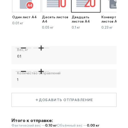
Один лист А4
Десять листов
Двадцать
Конверт до 40
А4
листов А4
листов А4
0.01 кг
0.05 кг
0.1 кг
0.23 кг
Вес, кг
Количество отправлений
ДОБАВИТЬ ОТПРАВЛЕНИЕ
Итого к отправке:
Фактический вес —
0.10 кг
Объёмный вес —
0.00 кг