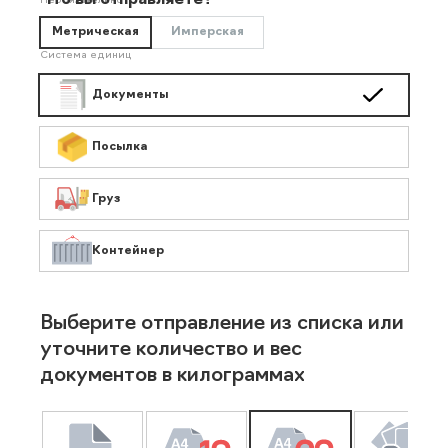
Что вы отправляете?
Необязательно
Метрическая
Имперская
Система единиц
Документы
Посылка
Груз
Контейнер
Выберите отправление из списка или
уточните количество и вес
документов в килограммах