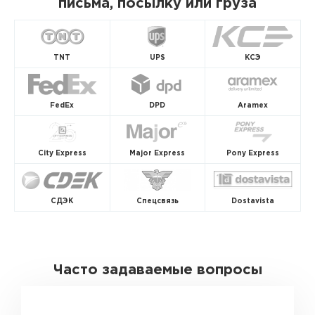
письма, посылку или груза
TNT
UPS
КСЭ
FedEx
DPD
Aramex
City Express
Major Express
Pony Express
СДЭК
Спецсвязь
Dostavista
Часто задаваемые вопросы