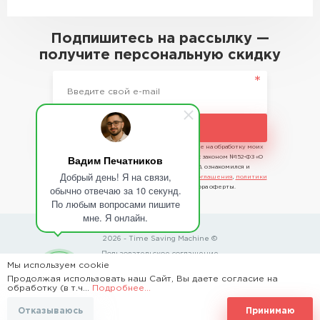
Подпишитесь на рассылку —
получите персональную скидку
Подписаться
Отправляя сведения, я даю свое согласие на обработку моих
Вадим Печатников
персональных данных в соответствии с законом №152-ФЗ «О
персональных данных» от 27.07.2006, ознакомился и
Добрый день! Я на связи,
принимаю условия
пользовательского соглашения
,
политики
обычно отвечаю за 10 секунд.
конфиденциальности
и договора оферты.
По любым вопросами пишите
мне. Я онлайн.
2026 - Time Saving Machine ©
Пользовательское соглашение
Мы используем cookie
Политика конфиденциальности
Продолжая использовать наш Сайт, Вы даете согласие на
обработку (в т.ч...
Подробнее...
BannerText_Seraphinite Accelerator
Отказываюсь
Принимаю
Turns on site high speed to be attractive for people and search