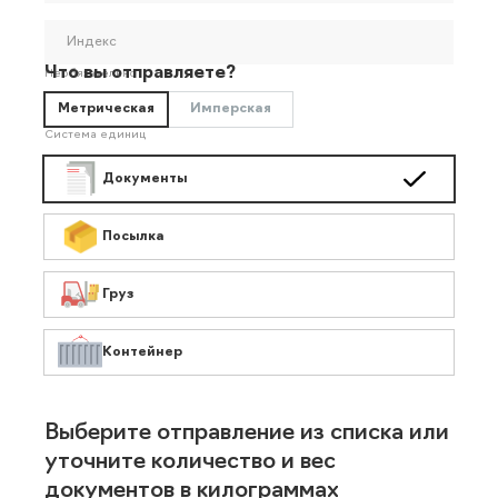
Индекс
Что вы отправляете?
Необязательно
Метрическая
Имперская
Система единиц
Документы
Посылка
Груз
Контейнер
Выберите отправление из списка или
уточните количество и вес
документов в килограммах